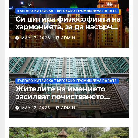
БЪЛГАРО-КИТАЙСКА ТЪРГОВСКО-ПРОМИШЛЕНА ПАЛAТА
Си цитира философията на
хармонията, за да насърчи
съжителството между
MAY 17, 2026
ADMIN
Китай и САЩ
БЪЛГАРО-КИТАЙСКА ТЪРГОВСКО-ПРОМИШЛЕНА ПАЛAТА
Жителите на имението
засилват почистването
след първия случай на
MAY 17, 2026
ADMIN
хепатит на плъхове в града
тази година