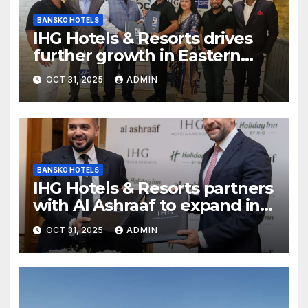
BANSKO HOTELS
IHG Hotels & Resorts drives
further growth in Eastern
India with signing of Holiday
OCT 31, 2025
ADMIN
Inn Express Siliguri Bagdogra
Airport
BANSKO HOTELS
IHG Hotels & Resorts partners
with Al Ashraaf to expand in
Egypt with signing of Holiday
OCT 31, 2025
ADMIN
Inn Cairo Al Obour