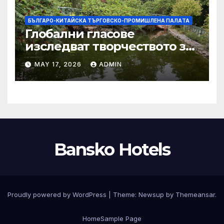
БЪЛГАРО-КИТАЙСКА ТЪРГОВСКО-ПРОМИШЛЕНА ПАЛAТА
Глобални гласове
изследват творчеството за
устойчиви градове в Wuxi
MAY 17, 2026
ADMIN
Bansko Hotels
Proudly powered by WordPress
|
Theme:
Newsup
by
Themeansar
.
Home
Sample Page