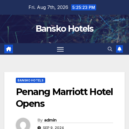
Skip
Fri. Aug 7th, 2026
5:25:24 PM
to
content
Bansko Hotels
BANSKO HOTELS
Penang Marriott Hotel
Opens
By
admin
SEP 9, 2024