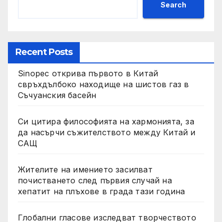
Search
Recent Posts
Sinopec открива първото в Китай
свръхдълбоко находище на шистов газ в
Съчуанския басейн
Си цитира философията на хармонията, за
да насърчи съжителството между Китай и
САЩ
Жителите на имението засилват
почистването след първия случай на
хепатит на плъхове в града тази година
Глобални гласове изследват творчеството