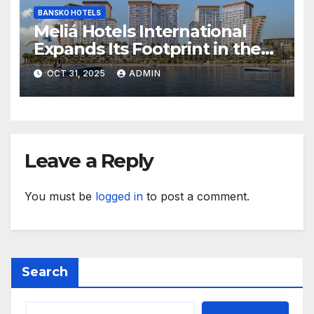
BANSKO HOTELS
Meliá Hotels International
Expands Its Footprint in the
Middle East with Its First
OCT 31, 2025
ADMIN
Hotel in Bahrain
Leave a Reply
You must be
logged in
to post a comment.
Search