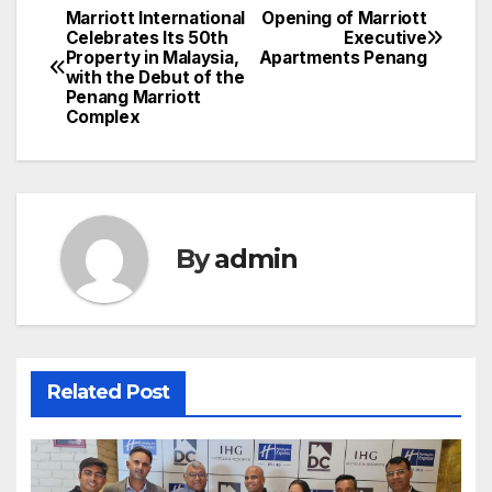
Marriott International
Opening of Marriott
Post
Celebrates Its 50th
Executive
Property in Malaysia,
Apartments Penang
navigation
with the Debut of the
Penang Marriott
Complex
By
admin
Related Post