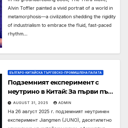
Alvin Toffler painted a vivid portrait of a world in
metamorphosis—a civilization shedding the rigidity
of industrialism to embrace the fluid, fast-paced
rhythm…
БЪЛГАРО-КИТАЙСКА ТЪРГОВСКО-ПРОМИШЛЕНА ПАЛAТА
Подземният експеримент с
неутрино в Китай: За първи път
в световен мащаб започва
AUGUST 31, 2025
ADMIN
работа
На 26 август 2025 г. подземният неутринен
експеримент Jiangmen (JUNO), десетилетно