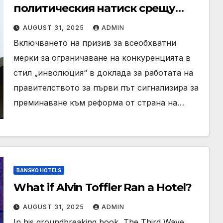
политическия натиск срещу
конкуренцията в стил
AUGUST 31, 2025
ADMIN
“инволюция”
Включването на призив за всеобхватни
мерки за ограничаване на конкуренцията в
стил „инволюция“ в доклада за работата на
правителството за първи път сигнализира за
преминаване към реформа от страна на…
BANSKO HOTELS
What if Alvin Toffler Ran a Hotel?
AUGUST 31, 2025
ADMIN
In his groundbreaking book, The Third Wave,