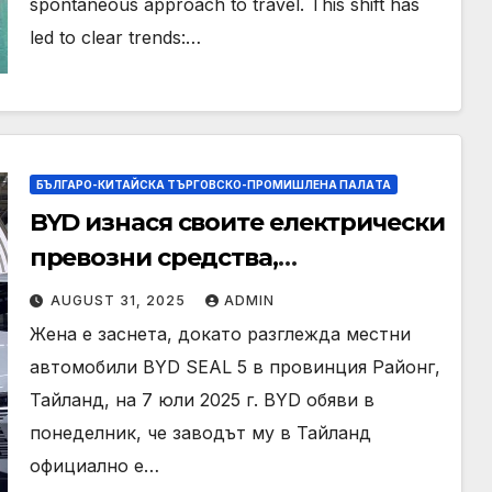
spontaneous approach to travel. This shift has
led to clear trends:…
БЪЛГАРО-КИТАЙСКА ТЪРГОВСКО-ПРОМИШЛЕНА ПАЛAТА
BYD изнася своите електрически
превозни средства,
произведени в Тайланд, за
AUGUST 31, 2025
ADMIN
Европа
Жена е заснета, докато разглежда местни
автомобили BYD SEAL 5 в провинция Районг,
Тайланд, на 7 юли 2025 г. BYD обяви в
понеделник, че заводът му в Тайланд
официално е…