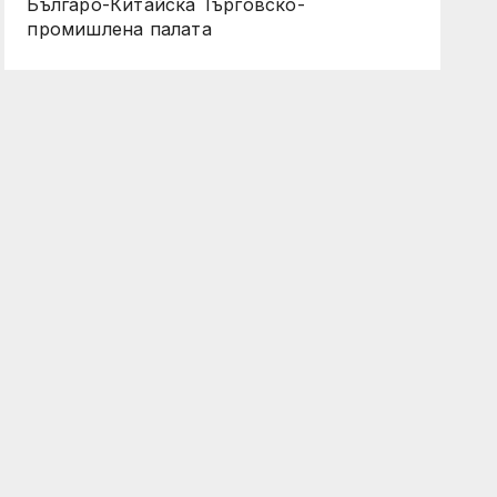
Българо-Китайска Търговско-
промишлена палaта