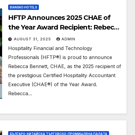
BANSKO HOTELS
HFTP Announces 2025 CHAE of
the Year Award Recipient: Rebecca
Bennett, CHAE
AUGUST 31, 2025
ADMIN
Hospitality Financial and Technology
Professionals (HFTP®) is proud to announce
Rebecca Bennett, CHAE, as the 2025 recipient of
the prestigious Certified Hospitality Accountant
Executive (CHAE®) of the Year Award.
Rebecca…
БЪЛГАРО-КИТАЙСКА ТЪРГОВСКО-ПРОМИШЛЕНА ПАЛAТА