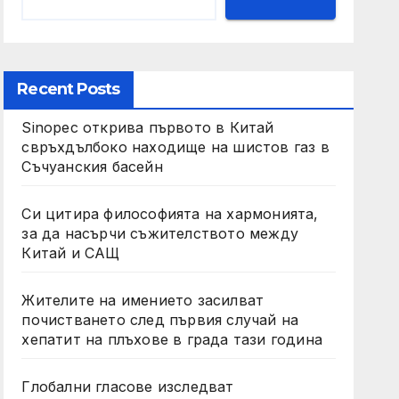
Recent Posts
Sinopec открива първото в Китай
свръхдълбоко находище на шистов газ в
Съчуанския басейн
Си цитира философията на хармонията,
за да насърчи съжителството между
Китай и САЩ
Жителите на имението засилват
почистването след първия случай на
хепатит на плъхове в града тази година
Глобални гласове изследват