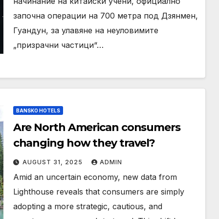
начинание на китайски учени, официално
започна операции на 700 метра под Дзянмен,
Гуандун, за улавяне на неуловимите
„призрачни частици“…
BANSKO HOTELS
Are North American consumers
changing how they travel?
AUGUST 31, 2025
ADMIN
Amid an uncertain economy, new data from
Lighthouse reveals that consumers are simply
adopting a more strategic, cautious, and