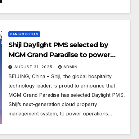
BANSKO HOTELS
Shiji Daylight PMS selected by
MGM Grand Paradise to power
operations at two of Macao’s most
AUGUST 31, 2025
ADMIN
iconic resorts
BEIJING, China – Shiji, the global hospitality
technology leader, is proud to announce that
MGM Grand Paradise has selected Daylight PMS,
Shiji’s next-generation cloud property
management system, to power operations…