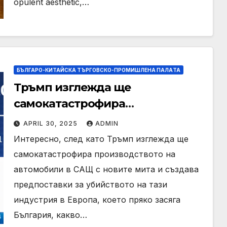
opulent aesthetic,…
БЪЛГАРО-КИТАЙСКА ТЪРГОВСКО-ПРОМИШЛЕНА ПАЛAТА
Тръмп изглежда ще
самокатастрофира
производството на автомобили
APRIL 30, 2025
ADMIN
в САЩ
Интересно, след като Тръмп изглежда ще
самокатастрофира производството на
автомобили в САЩ с новите мита и създава
предпоставки за убийството на тази
индустрия в Европа, което пряко засяга
България, какво…