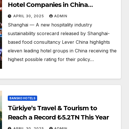
Hotel Companies in China
Achieving A+ Rating for Plant-
APRIL 30, 2025
ADMIN
Based Foods Policy Commitments
Shanghai — A new hospitality industry
sustainability scorecard released by Shanghai-
based food consultancy Lever China highlights
eleven leading hotel groups in China receiving the
highest possible rating for their policy…
BANSKO HOTELS
Türkiye’s Travel & Tourism to
Reach a Record ₺5.2TN This Year
APRIL 30, 2025
ADMIN