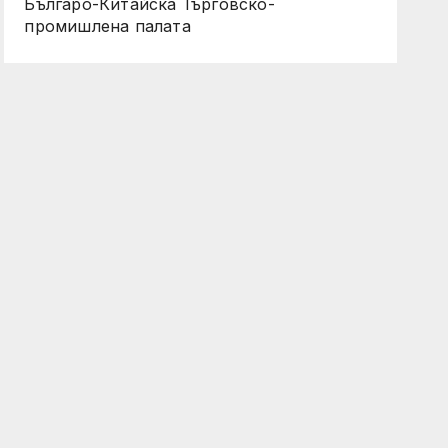
Българо-Китайска Търговско-
промишлена палaта