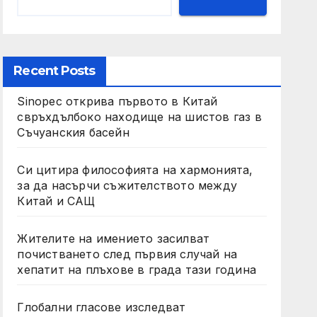
Recent Posts
Sinopec открива първото в Китай
свръхдълбоко находище на шистов газ в
Съчуанския басейн
Си цитира философията на хармонията,
за да насърчи съжителството между
Китай и САЩ
Жителите на имението засилват
почистването след първия случай на
хепатит на плъхове в града тази година
Глобални гласове изследват