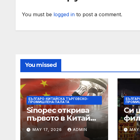
You must be
logged in
to post a comment.
You missed
БЪЛГАРО-КИТАЙСКА ТЪРГОВСКО-
БЪЛГАР
ПРОМИШЛЕНА ПАЛAТА
ПРОМИ
Sinopec открива
Си 
първото в Китай
фил
свръхдълбоко
харм
MAY 17, 2026
ADMIN
MAY 
находище на
нас