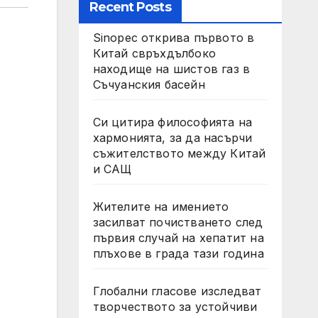
Recent Posts
Sinopec открива първото в
Китай свръхдълбоко
находище на шистов газ в
Съчуанския басейн
Си цитира философията на
хармонията, за да насърчи
съжителството между Китай
и САЩ
Жителите на имението
засилват почистването след
първия случай на хепатит на
плъхове в града тази година
Глобални гласове изследват
творчеството за устойчиви