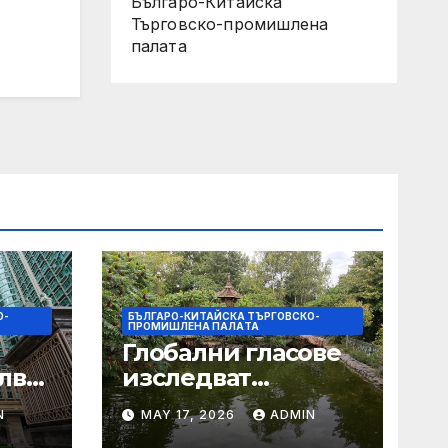
Българо-Китайска
Търговско-промишлена
палaта
О-
БЪЛГАРО-КИТАЙСКА ТЪРГОВСКО-
ПРОМИШЛЕНА ПАЛAТА
Глобални гласове
лват
изследват
след
творчеството за
N
MAY 17, 2026
ADMIN
 на
устойчиви градове