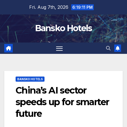
Skip
Fri. Aug 7th, 2026
6:19:11 PM
to
content
Bansko Hotels
BANSKO HOTELS
China’s AI sector
speeds up for smarter
future