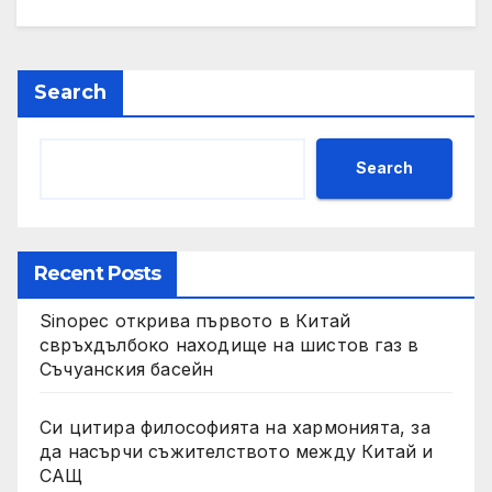
Search
Search
Recent Posts
Sinopec открива първото в Китай
свръхдълбоко находище на шистов газ в
Съчуанския басейн
Си цитира философията на хармонията, за
да насърчи съжителството между Китай и
САЩ