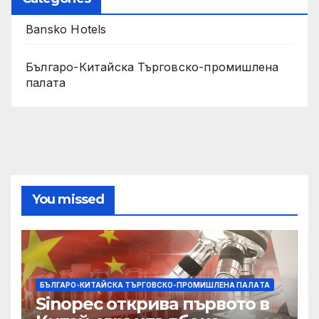
Bansko Hotels
Българо-Китайска Търговско-промишлена
палaта
You missed
БЪЛГАРО-КИТАЙСКА ТЪРГОВСКО-ПРОМИШЛЕНА ПАЛAТА
Sinopec открива първото в