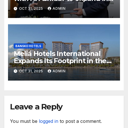
Egypt with signing of Holiday
OCT 31, 2025
ADMIN
Inn Cairo Al Obour
BANSKO HOTELS
Meliá Hotels International
Expands Its Footprint in the
Middle East with Its First
OCT 31, 2025
ADMIN
Hotel in Bahrain
Leave a Reply
You must be
logged in
to post a comment.