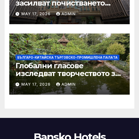
засилват почистването
след първия случай на
MAY 17, 2026
ADMIN
хепатит на плъхове в града
тази година
БЪЛГАРО-КИТАЙСКА ТЪРГОВСКО-ПРОМИШЛЕНА ПАЛAТА
Глобални гласове
изследват творчеството за
устойчиви градове в Wuxi
MAY 17, 2026
ADMIN
Bansko Hotels