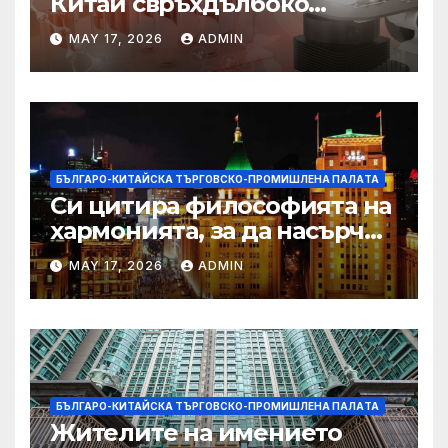
Китай свръхдълбоко
находище на шистов газ в
MAY 17, 2026
ADMIN
Съчуанския басейн
БЪЛГАРО-КИТАЙСКА ТЪРГОВСКО-ПРОМИШЛЕНА ПАЛAТА
Си цитира философията на
хармонията, за да насърчи
съжителството между
MAY 17, 2026
ADMIN
Китай и САЩ
БЪЛГАРО-КИТАЙСКА ТЪРГОВСКО-ПРОМИШЛЕНА ПАЛAТА
Жителите на имението