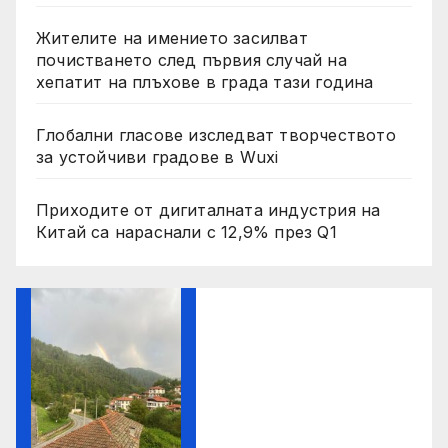
Жителите на имението засилват
почистването след първия случай на
хепатит на плъхове в града тази година
Глобални гласове изследват творчеството
за устойчиви градове в Wuxi
Приходите от дигиталната индустрия на
Китай са нараснали с 12,9% през Q1