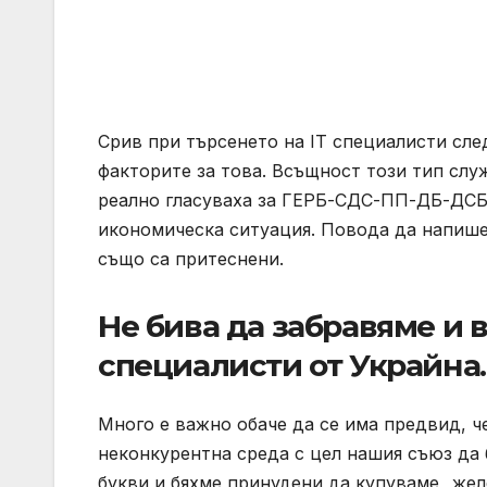
Срив при търсенето на IT специалисти сле
факторите за това. Всъщност този тип слу
реално гласуваха за ГЕРБ-СДС-ПП-ДБ-ДСБ
икономическа ситуация. Повода да напише
също са притеснени.
Не бива да забравяме и 
специалисти от Украйна.
Много е важно обаче да се има предвид, ч
неконкурентна среда с цел нашия съюз да 
букви и бяхме принудени да купуваме „жел