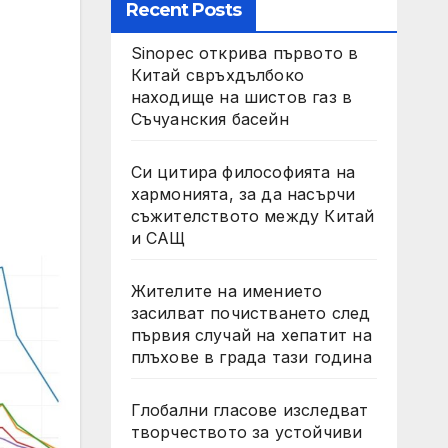
Recent Posts
Sinopec открива първото в
Китай свръхдълбоко
находище на шистов газ в
Съчуанския басейн
Си цитира философията на
хармонията, за да насърчи
съжителството между Китай
и САЩ
Жителите на имението
засилват почистването след
първия случай на хепатит на
плъхове в града тази година
Глобални гласове изследват
творчеството за устойчиви