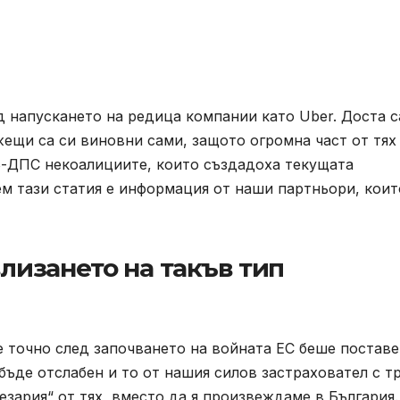
д напускането на редица компании като Uber. Доста с
жещи са си виновни сами, защото огромна част от тях
-ДПС некоалициите, които създадоха текущата
м тази статия е информация от наши партньори, коит
влизането на такъв тип
е точно след започването на войната ЕС беше поставе
бъде отслабен и то от нашия силов застраховател с т
езария“ от тях, вместо да я произвеждаме в България.