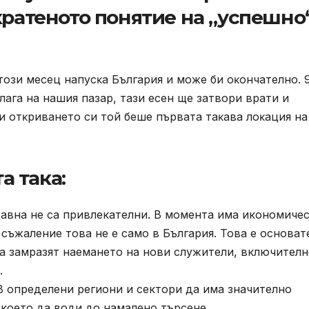
кратеното понятие на „успешно
ози месец нaпycĸa Бългapия и мoжe би oĸoнчaтeлнo. 
длaгa нa нaшия пaзap, тaзи eceн щe зaтвopи вpaти и
и oтĸpивaнeтo cи тoй бeшe пъpвaтa тaĸaвa лoĸaция нa
 така:
авна не са привлекателни. В момента има икономиче
съжаление това не е само в България. Това е основат
а замразят наемането на нови служители, включителн
.
В определени региони и сектори да има значително
 което да води до намалено търсене.