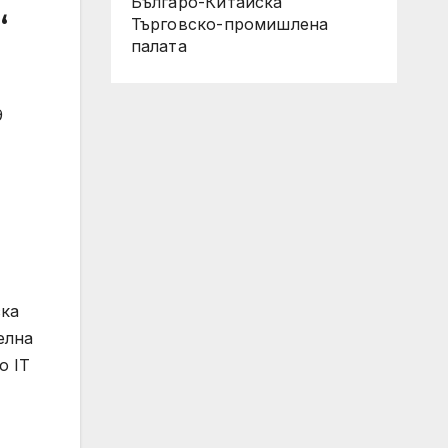
Българо-Китайска
“
Търговско-промишлена
палaта
9
ска
елна
о IT