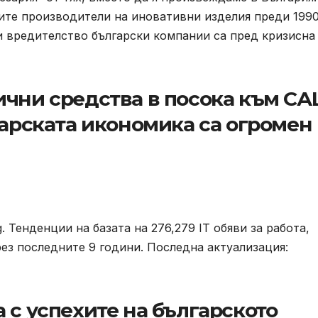
ните производители на иновативни изделия преди 199
и вредителство български компании са пред кризисна
ични средства в посока към С
гарската икономика са огромен
g. Тенденции на базата на 276,279 IT обяви за работа,
рез последните 9 години. Последна актуализация:
 с успехите на българското