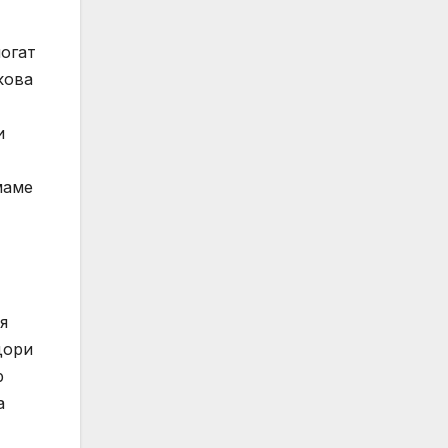
могат
кова
и
маме
я
дори
р
а