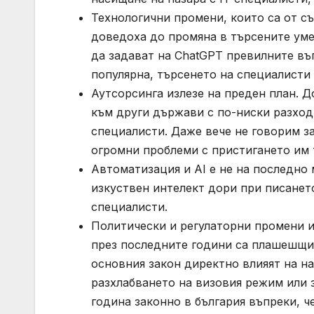
Технологични промени, които са от с
доведоха до промяна в търсените умен
да задават на ChatGPT превилните въп
популярна, търсенето на специалисти 
Аутсорсинга излезе на преден план. 
към други държави с по-ниски разходи
специалисти. Даже вече не говорим за
огромни проблеми с пристигането им 
Автоматизация и AI е не на последно 
изкуствен интелект дори при писанет
специалисти.
Политически и регулаторни промени и
през последните години са плашешщи 
основния закон директно влияят на н
разхлабването на визовия режим или 
година законно в българия въпреки, ч