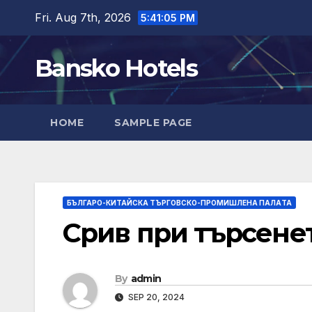
Skip
Fri. Aug 7th, 2026
5:41:06 PM
to
content
Bansko Hotels
HOME
SAMPLE PAGE
БЪЛГАРО-КИТАЙСКА ТЪРГОВСКО-ПРОМИШЛЕНА ПАЛAТА
Срив при търсенет
By
admin
SEP 20, 2024