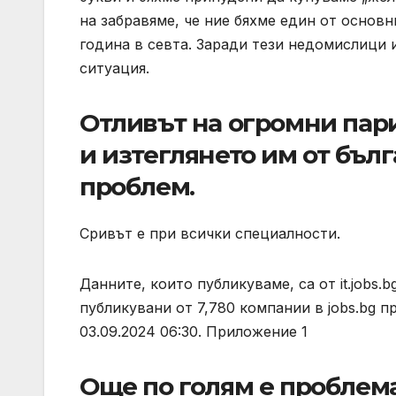
на забравяме, че ние бяхме един от основ
година в севта. Заради тези недомислици 
ситуация.
Отливът на огромни пар
и изтеглянето им от бъл
проблем.
Сривът е при всички специалности.
Данните, които публикуваме, са от it.jobs.b
публикувани от 7,780 компании в jobs.bg п
03.09.2024 06:30. Приложение 1
Още по голям е проблема