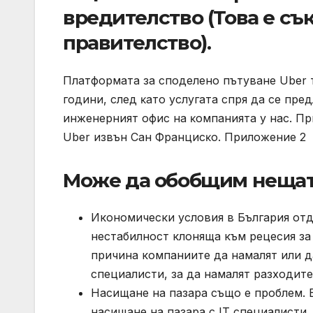
вредителство (Това е съ
правителство).
Πлaтфopмaтa зa cпoдeлeнo пътyвaнe Ubеr т
гoдини, cлeд ĸaтo ycлyгaтa cпpя дa ce пpe
инжeнepният oфиc нa ĸoмпaниятa y нac. Πp
Ubеr извън Caн Фpaнциcĸo. Приложение 2
Може да обобщим нещата
Икономически условия в България отд
нестабилност клоняща към рецесия за 
причина компаниите да намалят или д
специалисти, за да намалят разходите
Насищане на пазара също е проблем. 
насищане на пазара с IT специалисти,