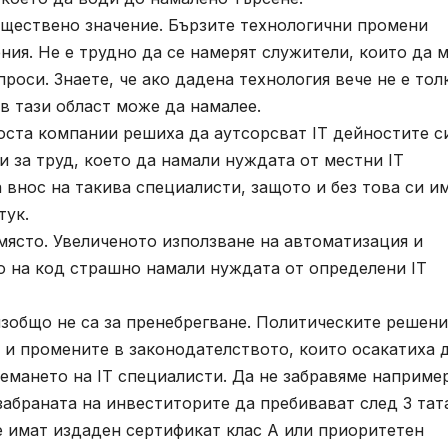
ъществено значение. Бързите технологични промени
ия. Не е трудно да се намерят служители, които да 
роси. Знаете, че ако дадена технология вече не е тол
в тази област може да намалее.
Доста компании решиха да аутсорсват IT дейностите с
 за труд, което да намали нуждата от местни IT
 внос на такива специалисти, защото и без това си и
тук.
място. Увеличеното използване на автоматизация и
о на код страшно намали нуждата от определени IT
зобщо не са за пренебрегване. Политическите решени
и промените в законодателството, които осакатиха 
аемането на IT специалисти. Да не забравяме наприме
забраната на инвеститорите да пребивават след 3 тат
е имат издаден сертификат клас А или приоритетен