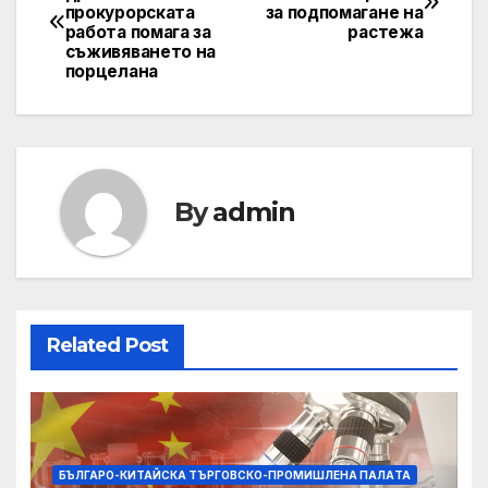
прокурорската
за подпомагане на
navigation
работа помага за
растежа
съживяването на
порцелана
By
admin
Related Post
БЪЛГАРО-КИТАЙСКА ТЪРГОВСКО-ПРОМИШЛЕНА ПАЛAТА