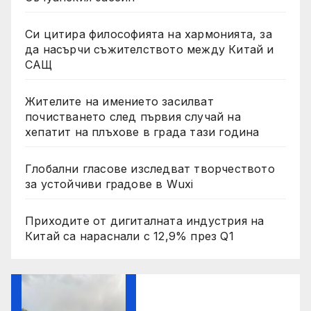
Си цитира философията на хармонията, за
да насърчи съжителството между Китай и
САЩ
Жителите на имението засилват
почистването след първия случай на
хепатит на плъхове в града тази година
Глобални гласове изследват творчеството
за устойчиви градове в Wuxi
Приходите от дигиталната индустрия на
Китай са нараснали с 12,9% през Q1