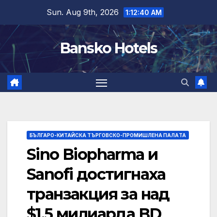
Skip
Sun. Aug 9th, 2026
1:12:41 AM
to
content
Bansko Hotels
БЪЛГАРО-КИТАЙСКА ТЪРГОВСКО-ПРОМИШЛЕНА ПАЛAТА
Sino Biopharma и
Sanofi достигнаха
транзакция за над
$1,5 милиарда BD