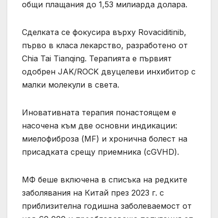
общи плащания до 1,53 милиарда долара.
Сделката се фокусира върху Rovaciditinib,
първо в класа лекарство, разработено от
Chia Tai Tianqing. Терапията е първият
одобрен JAK/ROCK двуцелеви инхибитор с
малки молекули в света.
Иновативната терапия понастоящем е
насочена към две основни индикации:
миелофиброза (MF) и хронична болест на
присадката срещу приемника (cGVHD).
МФ беше включена в списъка на редките
заболявания на Китай през 2023 г. с
приблизителна годишна заболеваемост от