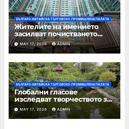
БЪЛГАРО-КИТАЙСКА ТЪРГОВСКО-ПРОМИШЛЕНА ПАЛAТА
Жителите на имението
засилват почистването
след първия случай на
MAY 17, 2026
ADMIN
хепатит на плъхове в града
тази година
БЪЛГАРО-КИТАЙСКА ТЪРГОВСКО-ПРОМИШЛЕНА ПАЛAТА
Глобални гласове
изследват творчеството за
устойчиви градове в Wuxi
MAY 17, 2026
ADMIN