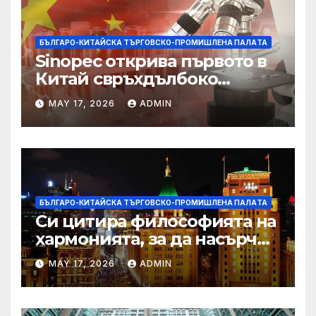
БЪЛГАРО-КИТАЙСКА ТЪРГОВСКО-ПРОМИШЛЕНА ПАЛAТА
Sinopec открива първото в
Китай свръхдълбоко
находище на шистов газ в
MAY 17, 2026
ADMIN
Съчуанския басейн
БЪЛГАРО-КИТАЙСКА ТЪРГОВСКО-ПРОМИШЛЕНА ПАЛAТА
Си цитира философията на
хармонията, за да насърчи
съжителството между
MAY 17, 2026
ADMIN
Китай и САЩ