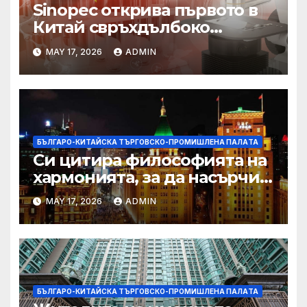
Sinopec открива първото в
Китай свръхдълбоко
находище на шистов газ в
MAY 17, 2026
ADMIN
Съчуанския басейн
БЪЛГАРО-КИТАЙСКА ТЪРГОВСКО-ПРОМИШЛЕНА ПАЛAТА
Си цитира философията на
хармонията, за да насърчи
съжителството между
MAY 17, 2026
ADMIN
Китай и САЩ
БЪЛГАРО-КИТАЙСКА ТЪРГОВСКО-ПРОМИШЛЕНА ПАЛAТА