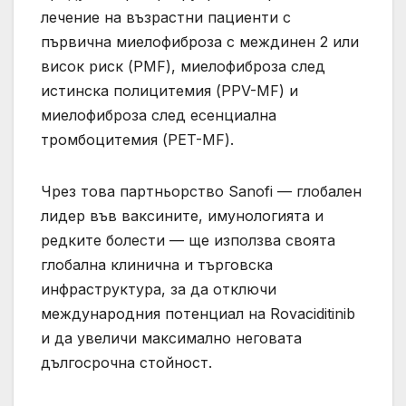
лечение на възрастни пациенти с
първична миелофиброза с междинен 2 или
висок риск (PMF), миелофиброза след
истинска полицитемия (PPV-MF) и
миелофиброза след есенциална
тромбоцитемия (PET-MF).
Чрез това партньорство Sanofi — глобален
лидер във ваксините, имунологията и
редките болести — ще използва своята
глобална клинична и търговска
инфраструктура, за да отключи
международния потенциал на Rovaciditinib
и да увеличи максимално неговата
дългосрочна стойност.