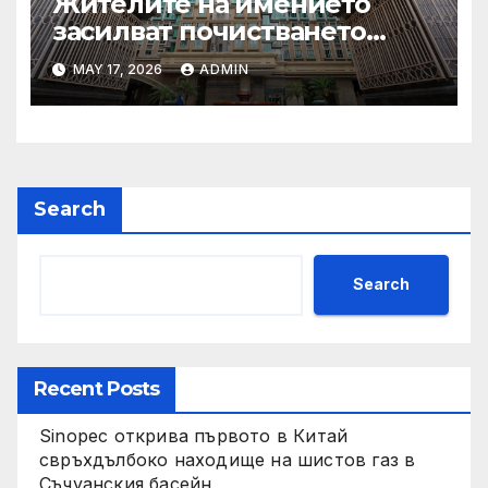
Жителите на имението
засилват почистването
след първия случай на
MAY 17, 2026
ADMIN
хепатит на плъхове в града
тази година
Search
Search
Recent Posts
Sinopec открива първото в Китай
свръхдълбоко находище на шистов газ в
Съчуанския басейн