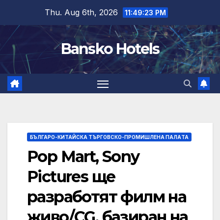
Skip
Thu. Aug 6th, 2026
11:49:24 PM
to
content
Bansko Hotels
БЪЛГАРО-КИТАЙСКА ТЪРГОВСКО-ПРОМИШЛЕНА ПАЛAТА
Pop Mart, Sony
Pictures ще
разработят филм на
живо/CG, базиран на