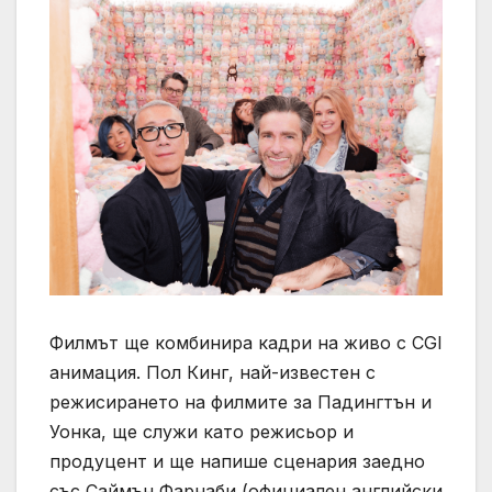
Филмът ще комбинира кадри на живо с CGI
анимация. Пол Кинг, най-известен с
режисирането на филмите за Падингтън и
Уонка, ще служи като режисьор и
продуцент и ще напише сценария заедно
със Саймън Фарнаби (официален английски