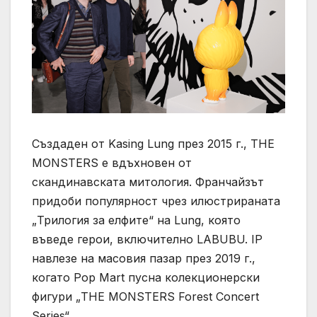
Създаден от Kasing Lung през 2015 г., THE
MONSTERS е вдъхновен от
скандинавската митология. Франчайзът
придоби популярност чрез илюстрираната
„Трилогия за елфите“ на Lung, която
въведе герои, включително LABUBU. IP
навлезе на масовия пазар през 2019 г.,
когато Pop Mart пусна колекционерски
фигури „THE MONSTERS Forest Concert
Series“.