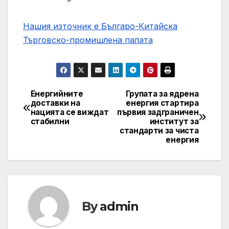
Нашия източник е Българо-Китайска
Търговско-промишлена палaта
Енергийните
Групата за ядрена
Post
доставки на
енергия стартира
нацията се виждат
първия задграничен
navigation
стабилни
институт за
стандарти за чиста
енергия
By
admin