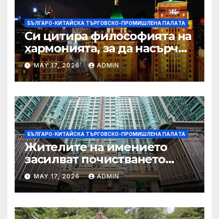
БЪЛГАРО-КИТАЙСКА ТЪРГОВСКО-ПРОМИШЛЕНА ПАЛAТА
Си цитира философията на
хармонията, за да насърчи
съжителството между
MAY 17, 2026
ADMIN
Китай и САЩ
БЪЛГАРО-КИТАЙСКА ТЪРГОВСКО-ПРОМИШЛЕНА ПАЛAТА
Жителите на имението
засилват почистването
след първия случай на
MAY 17, 2026
ADMIN
хепатит на плъхове в града
тази година