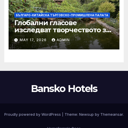
БЪЛГАРО-КИТАЙСКА ТЪРГОВСКО-ПРОМИШЛЕНА ПАЛAТА
Глобални гласове
изследват творчеството за
устойчиви градове в Wuxi
MAY 17, 2026
ADMIN
Bansko Hotels
Proudly powered by WordPress
|
Theme:
Newsup
by
Themeansar
.