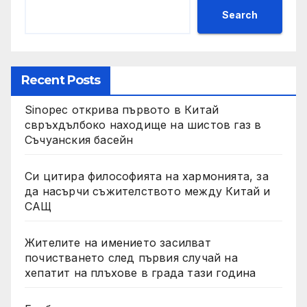
Search
Recent Posts
Sinopec открива първото в Китай
свръхдълбоко находище на шистов газ в
Съчуанския басейн
Си цитира философията на хармонията, за
да насърчи съжителството между Китай и
САЩ
Жителите на имението засилват
почистването след първия случай на
хепатит на плъхове в града тази година