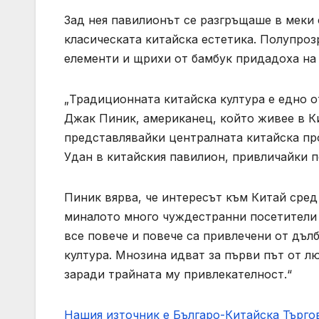
Зад нея павилионът се разгръщаше в меки 
класическата китайска естетика. Полупро
елементи и щрихи от бамбук придадоха на 
„Традиционната китайска култура е едно о
Джак Пиник, американец, който живее в Кит
представлявайки централната китайска про
Удан в китайския павилион, привличайки п
Пиник вярва, че интересът към Китай сре
миналото много чуждестранни посетители и
все повече и повече са привлечени от дъл
култура. Мнозина идват за първи път от лю
заради трайната му привлекателност.“
Нашия източник е Българо-Китайска Търг