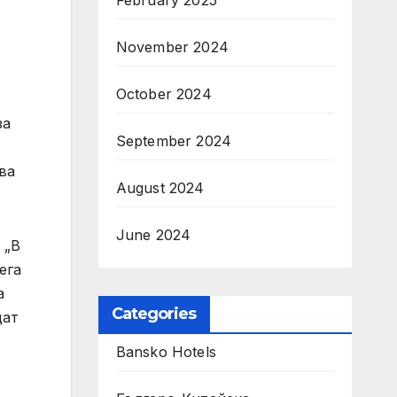
February 2025
November 2024
October 2024
за
September 2024
ва
August 2024
June 2024
 „В
ега
а
Categories
щат
Bansko Hotels