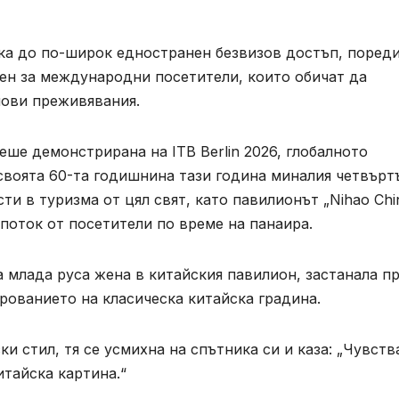
ка до по-широк едностранен безвизов достъп, поред
лен за международни посетители, които обичат да
нови преживявания.
ше демонстрирана на ITB Berlin 2026, глобалното
своята 60-та годишнина тази година миналия четвърт
 в туризма от цял ​​свят, като павилионът „Nihao Chi
поток от посетители по време на панаира.
а млада руса жена в китайския павилион, застанала п
рованието на класическа китайска градина.
и стил, тя се усмихна на спътника си и каза: „Чувств
итайска картина.“