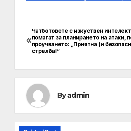
Чатботовете с изкуствен интелект
Post
помагат за планирането на атаки, 
navigation
проучването: „Приятна (и безопасн
стрелба!“
By
admin