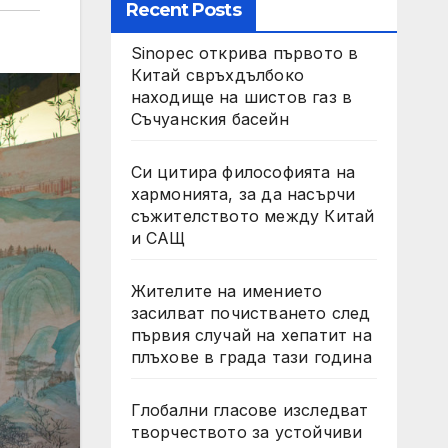
Recent Posts
Sinopec открива първото в
Китай свръхдълбоко
находище на шистов газ в
Съчуанския басейн
Си цитира философията на
хармонията, за да насърчи
съжителството между Китай
и САЩ
Жителите на имението
засилват почистването след
първия случай на хепатит на
плъхове в града тази година
Глобални гласове изследват
творчеството за устойчиви