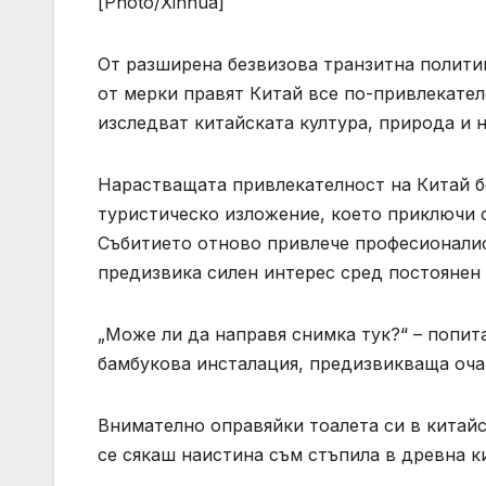
[Photo/Xinhua]
От разширена безвизова транзитна полити
от мерки правят Китай все по-привлекате
изследват китайската култура, природа и 
Нарастващата привлекателност на Китай бе
туристическо изложение, което приключи 
Събитието отново привлече професионалисти
предизвика силен интерес сред постоянен 
„Може ли да направя снимка тук?“ – попит
бамбукова инсталация, предизвикваща оча
Внимателно оправяйки тоалета си в китайск
се сякаш наистина съм стъпила в древна к