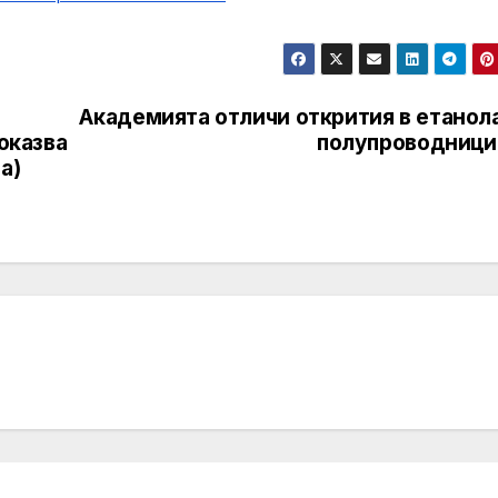
Академията отличи открития в етанола
показва
полупроводници
а)