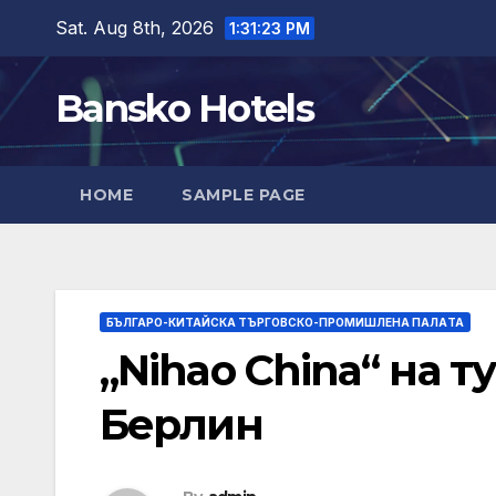
Skip
Sat. Aug 8th, 2026
1:31:25 PM
to
content
Bansko Hotels
HOME
SAMPLE PAGE
БЪЛГАРО-КИТАЙСКА ТЪРГОВСКО-ПРОМИШЛЕНА ПАЛAТА
„Nihao China“ на 
Берлин