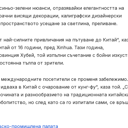
синьо-зелени нюанси, отразявайки елегантността на
зрачни висящи декорации, калиграфски дизайнерски
пространството усещане за светлина, преливане.
т най-силните привличания на пътуване до Китай“, ка
ай от 16 години, пред Xinhua. Тази година,
винция Хубей, той изпълни съчетание с бойни изкуст
остоянна тълпа от зрители.
д международните посетители се променя забележимо.
дваха в Китай с очарование от кунг-фу“, каза той. „С
бочината и разнообразието на традиционната китайск
бопитство, но след като са го изпитали сами, се връ
овско-промишлена палaта