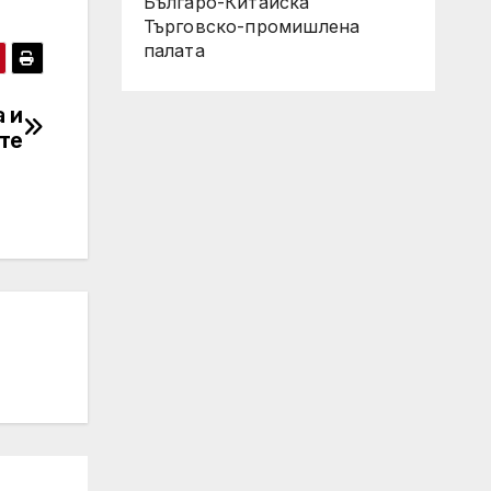
Българо-Китайска
Търговско-промишлена
палaта
 и
те