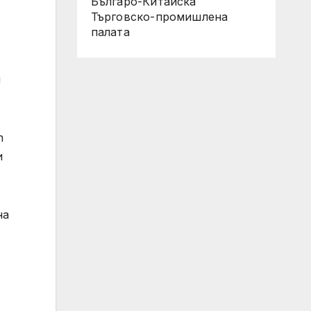
Българо-Китайска
Търговско-промишлена
палaта
я
n
и
на