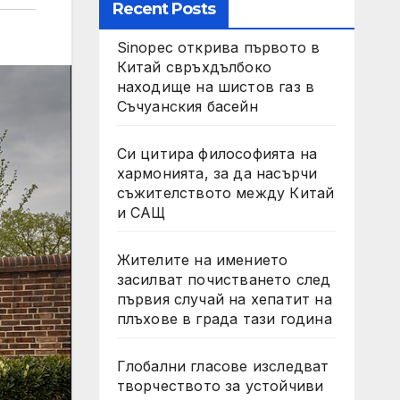
Recent Posts
Sinopec открива първото в
Китай свръхдълбоко
находище на шистов газ в
Съчуанския басейн
Си цитира философията на
хармонията, за да насърчи
съжителството между Китай
и САЩ
Жителите на имението
засилват почистването след
първия случай на хепатит на
плъхове в града тази година
Глобални гласове изследват
творчеството за устойчиви