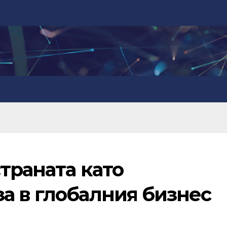
траната като
а в глобалния бизнес