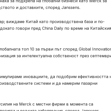
наха за подкрепа на глобални бизнеси като Merck за
ството и доставките, според Janssens.
зар; виждаме Китай като производствена база и по-
 докато говори пред China Daily по време на Китайски
лобалната топ 10 за първи път според Global Innovatio
анизация за интелектуална собственост през септемвр
стимулираме иновациите, да подобрим ефективността 
роизводствените системи и да намерим пазарни
усилия на Merck с местни фирми в момента са
огията и редките заболявания, според Janssens.