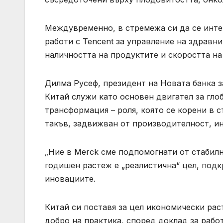
Междувременно, в стремежа си да се интег
работи с Tencent за управление на здравни
наличността на продуктите и скоростта на
Дилма Русеф, президент на Новата банка з
Китай служи като основен двигател за гло
трансформация – роля, която се корени в 
такъв, задвижван от производителност, ин
„Ние в Merck сме подпомогнати от стабилно
годишен растеж е „реалистична“ цел, подк
иновациите.
Китай си поставя за цел икономически рас
добро на практика, според доклад за рабо