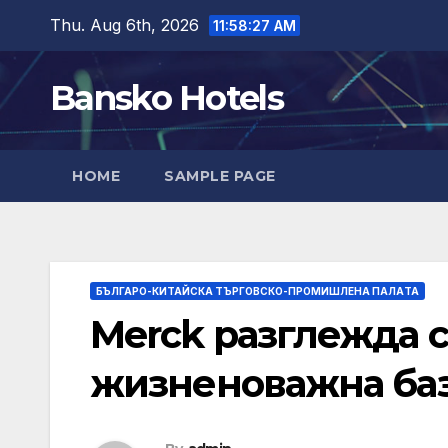
Skip
Thu. Aug 6th, 2026
11:58:28 AM
to
content
Bansko Hotels
HOME
SAMPLE PAGE
БЪЛГАРО-КИТАЙСКА ТЪРГОВСКО-ПРОМИШЛЕНА ПАЛAТА
Merck разглежда с
жизненоважна баз