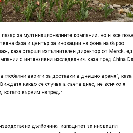
 пазар за мултинационалните компании, но и все пов
вена база и център за иновации на фона на бързо
аж, каза старши изпълнителен директор от Merck, ед
пании с интензивни изследвания, каза пред China Dai
а глобални вериги за доставки в днешно време“, каза
„Виждате какво се случва в света днес, не всичко е
и, когато вървим напред.“
изводствена дълбочина, капацитет за иновации,