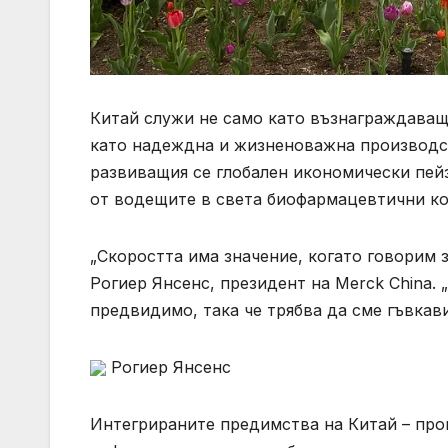
Китай служи не само като възнаграждаващ
като надеждна и жизненоважна производст
развиващия се глобален икономически пейз
от водещите в света биофармацевтични ком
„Скоростта има значение, когато говорим з
Рогиер Янсенс, президент на Merck China. 
предвидимо, така че трябва да сме гъвкав
Рогиер Янсенс
Интегрираните предимства на Китай – про