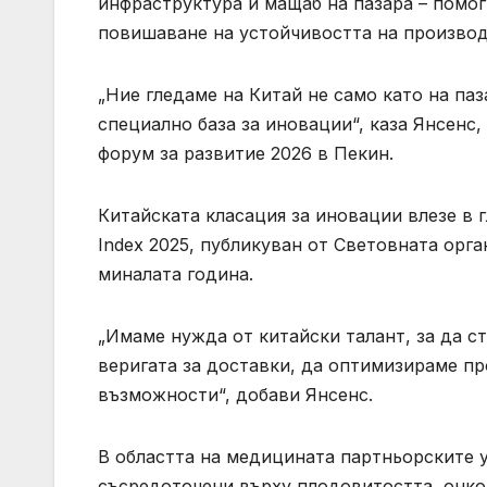
инфраструктура и мащаб на пазара – помог
повишаване на устойчивостта на производ
„Ние гледаме на Китай не само като на па
специално база за иновации“, каза Янсенс,
форум за развитие 2026 в Пекин.
Китайската класация за иновации влезе в г
Index 2025, публикуван от Световната орг
миналата година.
„Имаме нужда от китайски талант, за да 
веригата за доставки, да оптимизираме п
възможности“, добави Янсенс.
В областта на медицината партньорските 
съсредоточени върху плодовитостта, онкол