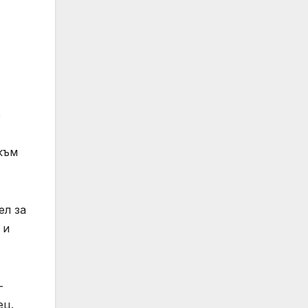
е
към
ел за
 и
-
ец.