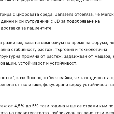
рира с цифровата среда, Janssens отбеляза, че Merck
 данни и си сътрудничи с JD за подобряване на
 доставка за пациентите.
а развитие, каза на симпозиум по време на форума, ч
бална стабилност, растеж, търговия и технологична
структурна промяна от растеж, задвижван от мащаба, 
овации, устойчивост и устойчивост.
стта“, каза Янсенс, отбелязвайки, че тазгодишната ц
репена от политики, фокусирани върху устойчивостта
теж от 4,5% до 5% тази година и ще се стреми към по
тата на правителството, публикуван по-рано този мес