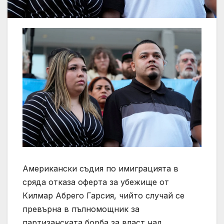
Американски съдия по имиграцията в
сряда отказа оферта за убежище от
Килмар Абрего Гарсия, чийто случай се
превърна в пълномощник за
партизанската борба за власт над