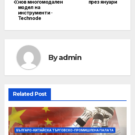
navigation
нов многомодален
през януари
модел на
инструменти ·
Technode
By
admin
Related Post
БЪЛГАРО-КИТАЙСКА ТЪРГОВСКО-ПРОМИШЛЕНА ПАЛAТА