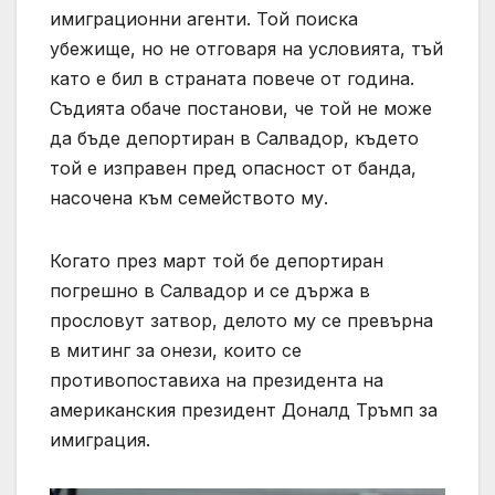
имиграционни агенти. Той поиска
убежище, но не отговаря на условията, тъй
като е бил в страната повече от година.
Съдията обаче постанови, че той не може
да бъде депортиран в Салвадор, където
той е изправен пред опасност от банда,
насочена към семейството му.
Когато през март той бе депортиран
погрешно в Салвадор и се държа в
прословут затвор, делото му се превърна
в митинг за онези, които се
противопоставиха на президента на
американския президент Доналд Тръмп за
имиграция.