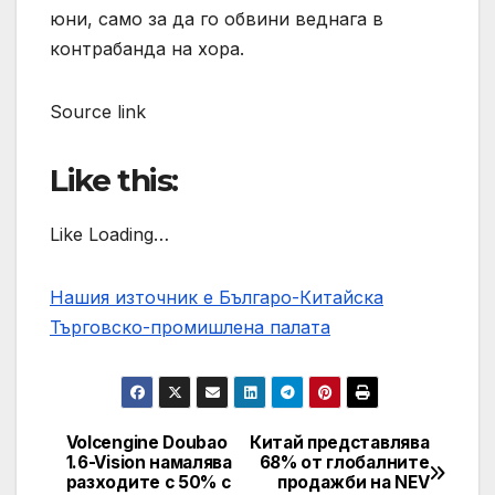
юни, само за да го обвини веднага в
контрабанда на хора.
Source link
Like this:
Like Loading…
Нашия източник е Българо-Китайска
Търговско-промишлена палaта
Volcengine Doubao
Китай представлява
Post
1.6-Vision намалява
68% от глобалните
разходите с 50% с
продажби на NEV