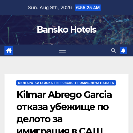
Skip
Sun. Aug 9th, 2026
6:55:26 AM
to
content
Bansko Hotels
БЪЛГАРО-КИТАЙСКА ТЪРГОВСКО-ПРОМИШЛЕНА ПАЛAТА
Kilmar Abrego Garcia
отказа убежище по
делото за
имиграция в САЩ,