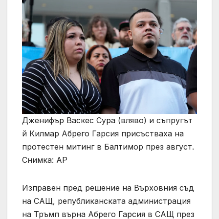
Дженифър Васкес Сура (вляво) и съпругът
й Килмар Абрего Гарсия присъстваха на
протестен митинг в Балтимор през август.
Снимка: AP
Изправен пред решение на Върховния съд
на САЩ, републиканската администрация
на Тръмп върна Абрего Гарсия в САЩ през