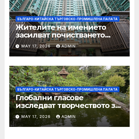
БЪЛГАРО-КИТАЙСКА ТЪРГОВСКО-ПРОМИШЛЕНА ПАЛAТА
Жителите на имението
засилват почистването
след първия случай на
MAY 17, 2026
ADMIN
хепатит на плъхове в града
тази година
БЪЛГАРО-КИТАЙСКА ТЪРГОВСКО-ПРОМИШЛЕНА ПАЛAТА
Глобални гласове
изследват творчеството за
устойчиви градове в Wuxi
MAY 17, 2026
ADMIN