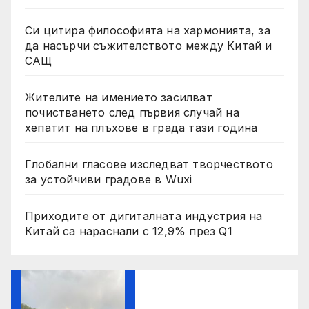
Си цитира философията на хармонията, за
да насърчи съжителството между Китай и
САЩ
Жителите на имението засилват
почистването след първия случай на
хепатит на плъхове в града тази година
Глобални гласове изследват творчеството
за устойчиви градове в Wuxi
Приходите от дигиталната индустрия на
Китай са нараснали с 12,9% през Q1