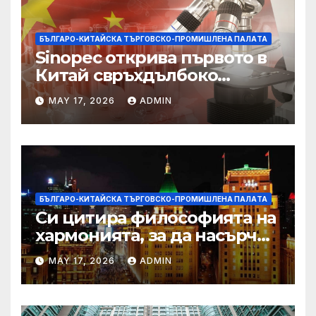
БЪЛГАРО-КИТАЙСКА ТЪРГОВСКО-ПРОМИШЛЕНА ПАЛAТА
Sinopec открива първото в
Китай свръхдълбоко
находище на шистов газ в
MAY 17, 2026
ADMIN
Съчуанския басейн
БЪЛГАРО-КИТАЙСКА ТЪРГОВСКО-ПРОМИШЛЕНА ПАЛAТА
Си цитира философията на
хармонията, за да насърчи
съжителството между
MAY 17, 2026
ADMIN
Китай и САЩ