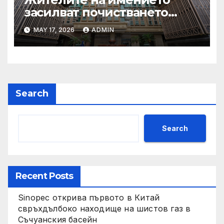
засилват почистването
след първия случай на
MAY 17, 2026
ADMIN
хепатит на плъхове в града
тази година
Search
Search
Recent Posts
Sinopec открива първото в Китай
свръхдълбоко находище на шистов газ в
Съчуанския басейн