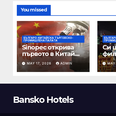
You missed
БЪЛГАРО-КИТАЙСКА ТЪРГОВСКО-
БЪЛГАР
ПРОМИШЛЕНА ПАЛAТА
ПРОМИ
Sinopec открива
Си 
първото в Китай
фил
свръхдълбоко
харм
MAY 17, 2026
ADMIN
MAY 
находище на
нас
шистов газ в
съж
Съчуанския басейн
меж
СА
Bansko Hotels