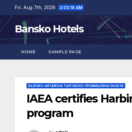
Skip
Fri. Aug 7th, 2026
3:03:19 AM
to
content
Bansko Hotels
HOME
SAMPLE PAGE
БЪЛГАРО-КИТАЙСКА ТЪРГОВСКО-ПРОМИШЛЕНА ПАЛAТА
IAEA certifies Harbi
program