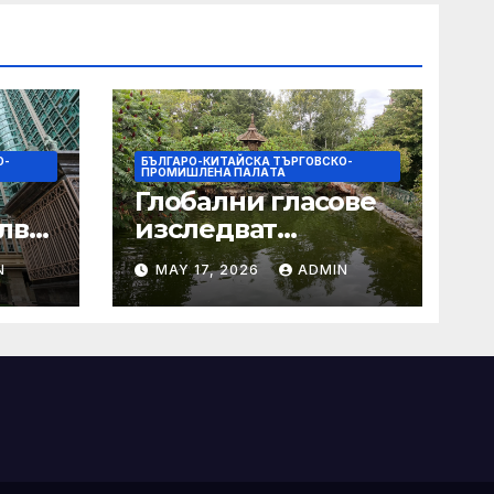
О-
БЪЛГАРО-КИТАЙСКА ТЪРГОВСКО-
ПРОМИШЛЕНА ПАЛAТА
Глобални гласове
лват
изследват
след
творчеството за
N
MAY 17, 2026
ADMIN
 на
устойчиви градове
в Wuxi
а