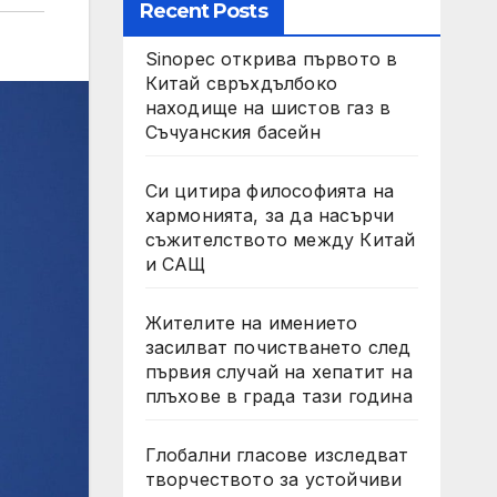
Recent Posts
Sinopec открива първото в
Китай свръхдълбоко
находище на шистов газ в
Съчуанския басейн
Си цитира философията на
хармонията, за да насърчи
съжителството между Китай
и САЩ
Жителите на имението
засилват почистването след
първия случай на хепатит на
плъхове в града тази година
Глобални гласове изследват
творчеството за устойчиви