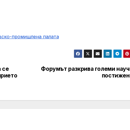
овско-промишлена палaта
а се
Форумът разкрива големи науч
ирието
постижен