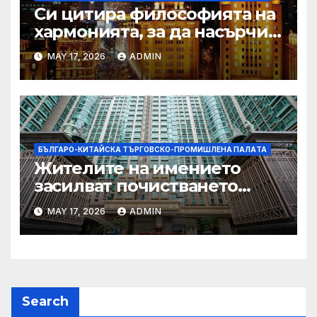
Си цитира философията на
хармонията, за да насърчи
съжителството между
MAY 17, 2026
ADMIN
Китай и САЩ
БЪЛГАРО-КИТАЙСКА ТЪРГОВСКО-ПРОМИШЛЕНА ПАЛAТА
Жителите на имението
засилват почистването
след първия случай на
MAY 17, 2026
ADMIN
хепатит на плъхове в града
тази година
Search