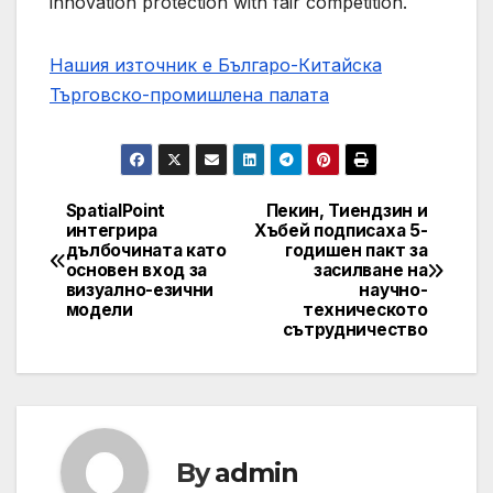
innovation protection with fair competition.
Нашия източник е Българо-Китайска
Търговско-промишлена палaта
SpatialPoint
Пекин, Тиендзин и
Post
интегрира
Хъбей подписаха 5-
дълбочината като
годишен пакт за
navigation
основен вход за
засилване на
визуално-езични
научно-
модели
техническото
сътрудничество
By
admin