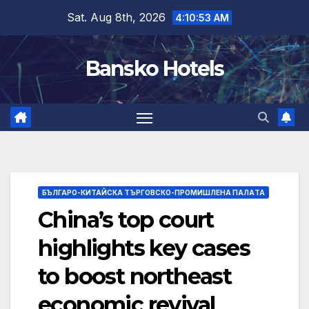
Skip
Sat. Aug 8th, 2026
4:10:54 AM
to
content
Bansko Hotels
БЪЛГАРО-КИТАЙСКА ТЪРГОВСКО-ПРОМИШЛЕНА ПАЛAТА
China’s top court
highlights key cases
to boost northeast
economic revival