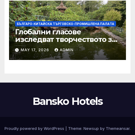
БЪЛГАРО-КИТАЙСКА ТЪРГОВСКО-ПРОМИШЛЕНА ПАЛAТА
Глобални гласове
изследват творчеството за
устойчиви градове в Wuxi
MAY 17, 2026
ADMIN
Bansko Hotels
Proudly powered by WordPress
|
Theme:
Newsup
by
Themeansar
.