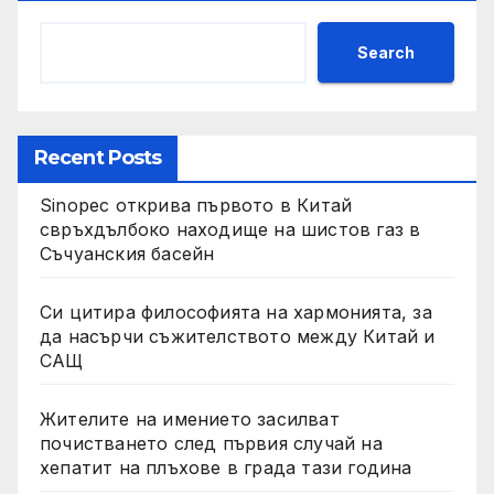
Search
Recent Posts
Sinopec открива първото в Китай
свръхдълбоко находище на шистов газ в
Съчуанския басейн
Си цитира философията на хармонията, за
да насърчи съжителството между Китай и
САЩ
Жителите на имението засилват
почистването след първия случай на
хепатит на плъхове в града тази година