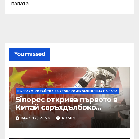
палaта
You missed
БЪЛГАРО-КИТАЙСКА ТЪРГОВСКО-ПРОМИШЛЕНА ПАЛAТА
Sinopec открива първото в
Китай свръхдълбоко
находище на шистов газ в
MAY 17, 2026
ADMIN
Съчуанския басейн