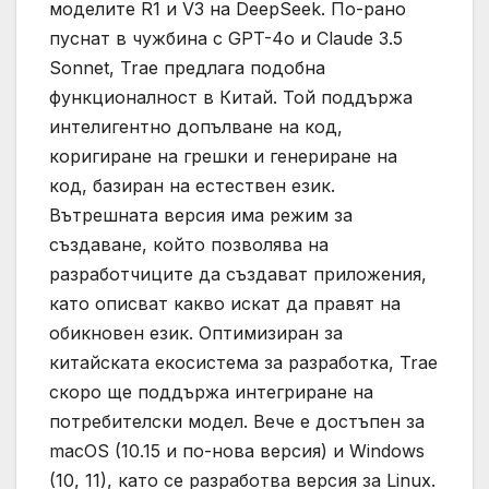
моделите R1 и V3 на DeepSeek. По-рано
пуснат в чужбина с GPT-4o и Claude 3.5
Sonnet, Trae предлага подобна
функционалност в Китай. Той поддържа
интелигентно допълване на код,
коригиране на грешки и генериране на
код, базиран на естествен език.
Вътрешната версия има режим за
създаване, който позволява на
разработчиците да създават приложения,
като описват какво искат да правят на
обикновен език. Оптимизиран за
китайската екосистема за разработка, Trae
скоро ще поддържа интегриране на
потребителски модел. Вече е достъпен за
macOS (10.15 и по-нова версия) и Windows
(10, 11), като се разработва версия за Linux.