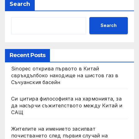
Search
Search
Recent Posts
Sinopec открива първото в Китай
свръхдълбоко находище на шистов газ в
Съчуанския басейн
Си цитира философията на хармонията, за
да насърчи съжителството между Китай и
САЩ
Жителите на имението засилват
почистването след първия случай на