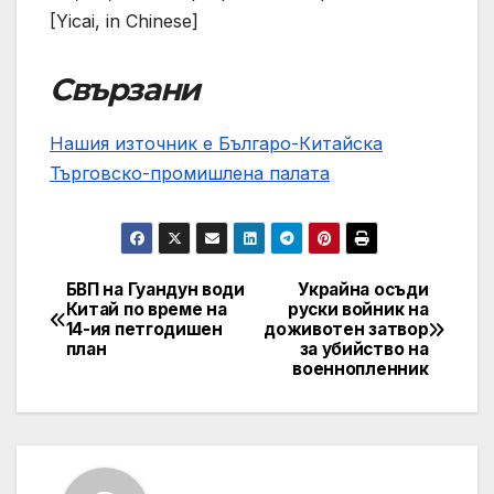
[Yicai, in Chinese]
Свързани
Нашия източник е Българо-Китайска
Търговско-промишлена палaта
БВП на Гуандун води
Украйна осъди
Post
Китай по време на
руски войник на
14-ия петгодишен
доживотен затвор
navigation
план
за убийство на
военнопленник