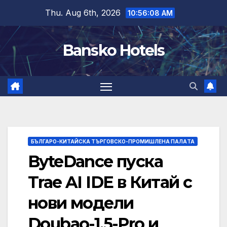
Skip
Thu. Aug 6th, 2026
10:56:09 AM
to
content
Bansko Hotels
БЪЛГАРО-КИТАЙСКА ТЪРГОВСКО-ПРОМИШЛЕНА ПАЛAТА
ByteDance пуска
Trae AI IDE в Китай с
нови модели
Doubao-1.5-Pro и