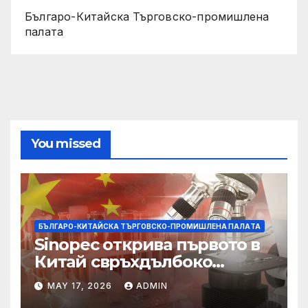
Българо-Китайска Търговско-промишлена
палaта
You missed
БЪЛГАРО-КИТАЙСКА ТЪРГОВСКО-ПРОМИШЛЕНА ПАЛAТА
Sinopec открива първото в
Китай свръхдълбоко
находище на шистов газ в
MAY 17, 2026
ADMIN
Съчуанския басейн