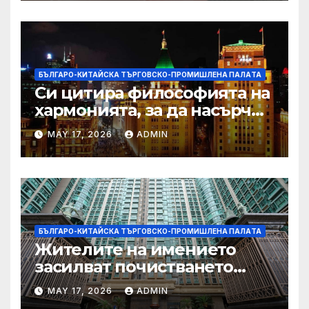
БЪЛГАРО-КИТАЙСКА ТЪРГОВСКО-ПРОМИШЛЕНА ПАЛAТА
Си цитира философията на
хармонията, за да насърчи
съжителството между
MAY 17, 2026
ADMIN
Китай и САЩ
БЪЛГАРО-КИТАЙСКА ТЪРГОВСКО-ПРОМИШЛЕНА ПАЛAТА
Жителите на имението
засилват почистването
след първия случай на
MAY 17, 2026
ADMIN
хепатит на плъхове в града