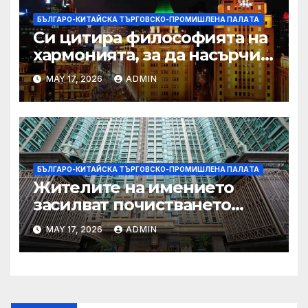
БЪЛГАРО-КИТАЙСКА ТЪРГОВСКО-ПРОМИШЛЕНА ПАЛAТА
Си цитира философията на
хармонията, за да насърчи
съжителството между
MAY 17, 2026
ADMIN
Китай и САЩ
БЪЛГАРО-КИТАЙСКА ТЪРГОВСКО-ПРОМИШЛЕНА ПАЛAТА
Жителите на имението
засилват почистването
след първия случай на
MAY 17, 2026
ADMIN
хепатит на плъхове в града
тази година