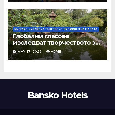
тази година
БЪЛГАРО-КИТАЙСКА ТЪРГОВСКО-ПРОМИШЛЕНА ПАЛAТА
Глобални гласове
изследват творчеството за
устойчиви градове в Wuxi
MAY 17, 2026
ADMIN
Bansko Hotels