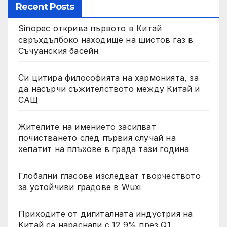
Recent Posts
Sinopec открива първото в Китай
свръхдълбоко находище на шистов газ в
Съчуанския басейн
Си цитира философията на хармонията, за
да насърчи съжителството между Китай и
САЩ
Жителите на имението засилват
почистването след първия случай на
хепатит на плъхове в града тази година
Глобални гласове изследват творчеството
за устойчиви градове в Wuxi
Приходите от дигиталната индустрия на
Китай са нараснали с 12,9% през Q1