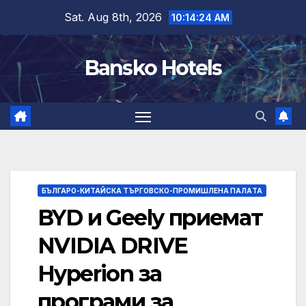
Skip
Sat. Aug 8th, 2026
10:14:24 AM
to
content
Bansko Hotels
БЪЛГАРО-КИТАЙСКА ТЪРГОВСКО-ПРОМИШЛЕНА ПАЛAТА
BYD и Geely приемат
NVIDIA DRIVE
Hyperion за
програми за