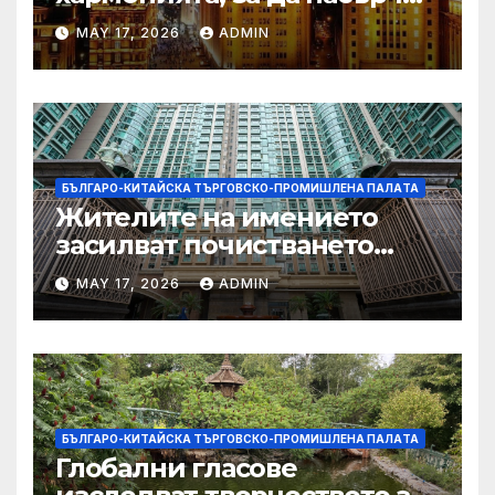
съжителството между
MAY 17, 2026
ADMIN
Китай и САЩ
БЪЛГАРО-КИТАЙСКА ТЪРГОВСКО-ПРОМИШЛЕНА ПАЛAТА
Жителите на имението
засилват почистването
след първия случай на
MAY 17, 2026
ADMIN
хепатит на плъхове в града
тази година
БЪЛГАРО-КИТАЙСКА ТЪРГОВСКО-ПРОМИШЛЕНА ПАЛAТА
Глобални гласове