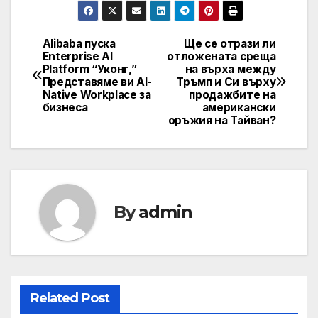
Alibaba пуска
Ще се отрази ли
Post
Enterprise AI
отложената среща
Platform “Уконг,”
на върха между
navigation
Представяме ви AI-
Тръмп и Си върху
Native Workplace за
продажбите на
бизнеса
американски
оръжия на Тайван?
By
admin
Related Post