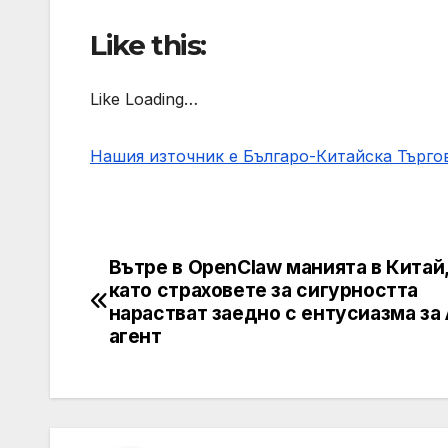
Like this:
Like Loading…
Нашия източник е Българо-Китайска Търг
Вътре в OpenClaw манията в Китай,
Post
като страховете за сигурността
navigation
нарастват заедно с ентусиазма за 
агент