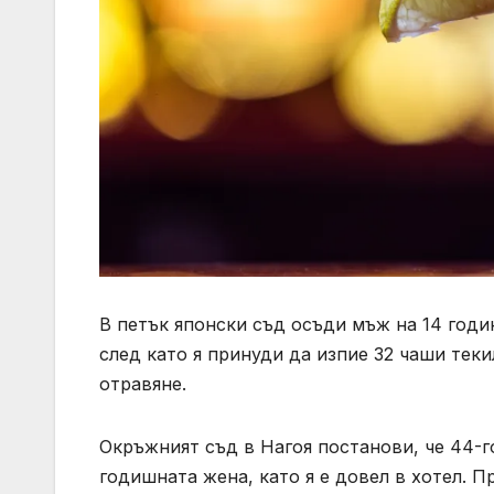
В петък японски съд осъди мъж на 14 годи
след като я принуди да изпие 32 чаши теки
отравяне.
Окръжният съд в Нагоя постанови, че 44-г
годишната жена, като я е довел в хотел. П