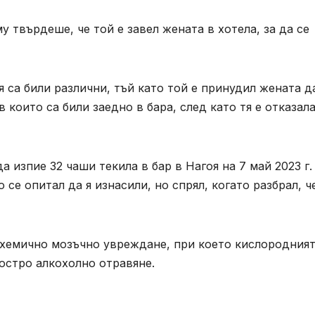
у твърдеше, че той е завел жената в хотела, за да се
 са били различни, тъй като той е принудил жената д
 които са били заедно в бара, след като тя е отказал
изпие 32 чаши текила в бар в Нагоя на 7 май 2023 г.
 се опитал да я изнасили, но спрял, когато разбрал, че
схемично мозъчно увреждане, при което кислородния
 остро алкохолно отравяне.