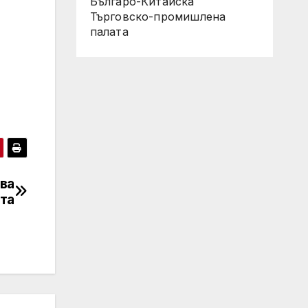
Българо-Китайска
Търговско-промишлена
палaта
ва
тта