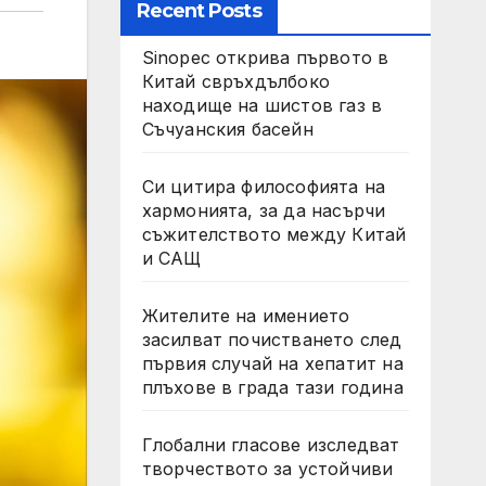
Recent Posts
Sinopec открива първото в
Китай свръхдълбоко
находище на шистов газ в
Съчуанския басейн
Си цитира философията на
хармонията, за да насърчи
съжителството между Китай
и САЩ
Жителите на имението
засилват почистването след
първия случай на хепатит на
плъхове в града тази година
Глобални гласове изследват
творчеството за устойчиви