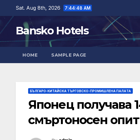
Skip
Sat. Aug 8th, 2026
7:44:49 AM
to
content
Bansko Hotels
HOME
SAMPLE PAGE
БЪЛГАРО-КИТАЙСКА ТЪРГОВСКО-ПРОМИШЛЕНА ПАЛAТА
Японец получава 1
смъртоносен опит 