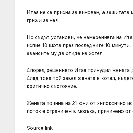
Итая не се призна за виновен, а защитата м
грижи за нея.
Но съдът установи, че намеренията на Итая
изпие 10 шота през последните 10 минути, в
авансите му да отиде на хотел.
Според решението Итая принудил жената да 
След това той завел жената в хотел, където
критично състояние.
Жената почина на 21 юни от хипоксично и
поток е ограничен в мозъка, причинено от
Source link