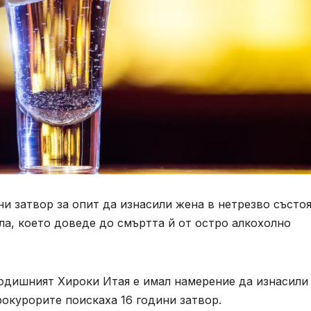
ни затвор за опит да изнасили жена в нетрезво състоя
ла, което доведе до смъртта й от остро алкохолно
одишният Хироки Итая е имал намерение да изнасили 
рокурорите поискаха 16 години затвор.