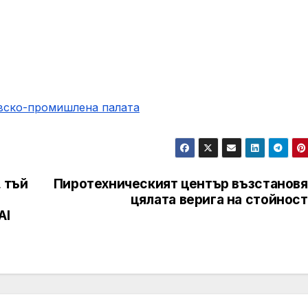
овско-промишлена палaта
 тъй
Пиротехническият център възстановя
цялата верига на стойнос
AI