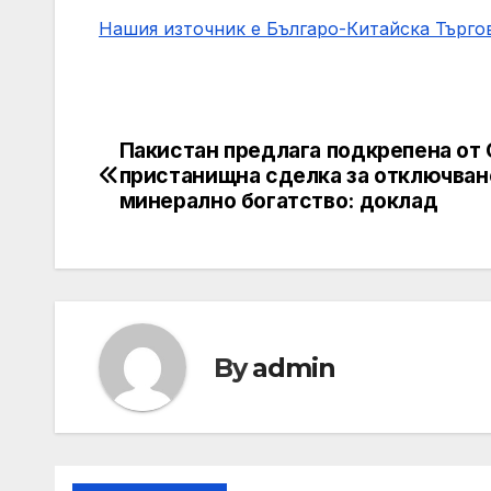
Нашия източник е Българо-Китайска Търг
Пакистан предлага подкрепена от
Post
пристанищна сделка за отключван
navigation
минерално богатство: доклад
By
admin