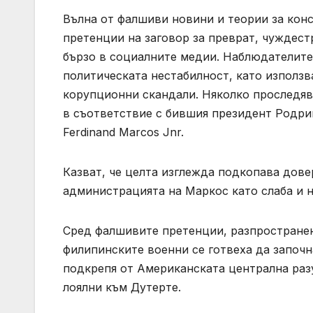
Вълна от фалшиви новини и теории за кон
претенции на заговор за преврат, чуждест
бързо в социалните медии. Наблюдателите
политическата нестабилност, като използ
корупционни скандали. Няколко проследяв
в съответствие с бившия президент Родри
Ferdinand Marcos Jnr.
Казват, че целта изглежда подкопава дов
администрацията на Маркос като слаба и 
Сред фалшивите претенции, разпространен
филипинските военни се готвеха да започн
подкрепя от Американската централна разу
лоялни към Дутерте.