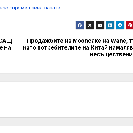
овско-промишлена палaта
 САЩ
Продажбите на Mooncake на Wane, т
е на
като потребителите на Китай намаляв
несъществени