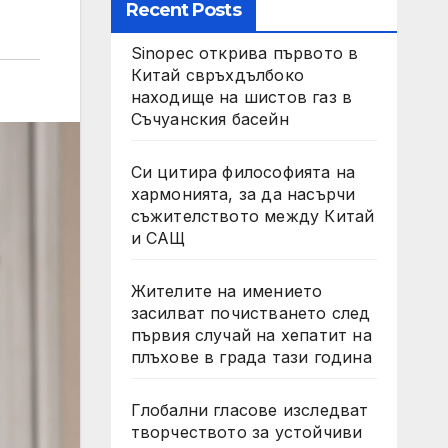
Recent Posts
Sinopec открива първото в
Китай свръхдълбоко
находище на шистов газ в
Съчуанския басейн
Си цитира философията на
хармонията, за да насърчи
съжителството между Китай
и САЩ
Жителите на имението
засилват почистването след
първия случай на хепатит на
плъхове в града тази година
Глобални гласове изследват
творчеството за устойчиви