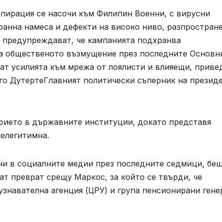
спирация се насочи към Филипин Военни, с вирусни
ранна намеса и дефекти на високо ниво, разпростран
 предупреждават, че кампанията подхранва
ва общественото възмущение през последните Основн
ат усилията към мрежа от лоялисти и влияещи, приве
го ДутертеГлавният политически съперник на презид
ерието в държавните институции, докато представя
нелегитимна.
и в социалните медии през последните седмици, беш
ат преврат срещу Маркос, за който се твърди, че
знавателна агенция (ЦРУ) и група пенсионирани гене