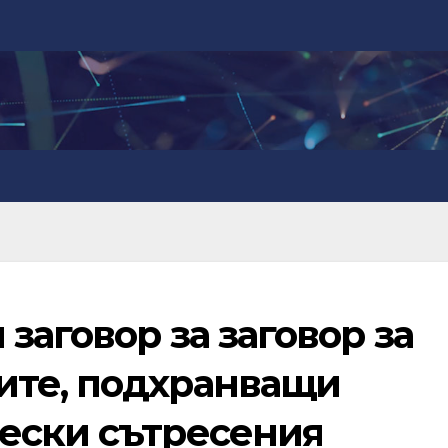
заговор за заговор за
ите, подхранващи
ески сътресения