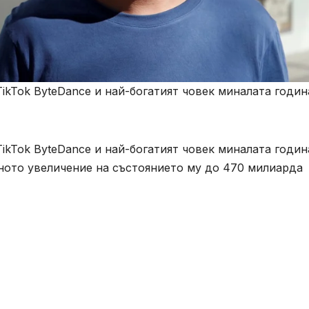
ikTok ByteDance и най-богатият човек миналата година
ikTok ByteDance и най-богатият човек миналата годин
ното увеличение на състоянието му до 470 милиарда