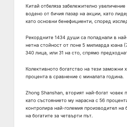
Китай отбеляза забележително увеличение 
водено от бичия пазар на акции, като лид
като основни бенефициенти, според изсле
Рекордните 1434 души са попаднали в най-
нетна стойност от поне 5 милиарда юана (
340 лица, или 31 на сто, спрямо предходна
Колективното богатство на тези заможни х
процента в сравнение с миналата година.
Zhong Shanshan, вторият най-богат човек п
като състоянието му нарасна с 56 процент
контролира най-големия производител на б
на богатите за четвърти път.