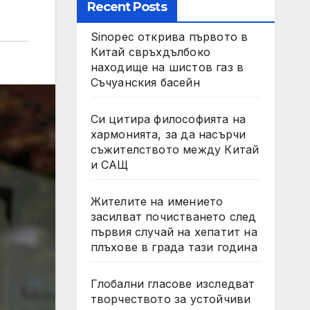
Recent Posts
Sinopec открива първото в
Китай свръхдълбоко
находище на шистов газ в
Съчуанския басейн
Си цитира философията на
хармонията, за да насърчи
съжителството между Китай
и САЩ
Жителите на имението
засилват почистването след
първия случай на хепатит на
плъхове в града тази година
Глобални гласове изследват
творчеството за устойчиви