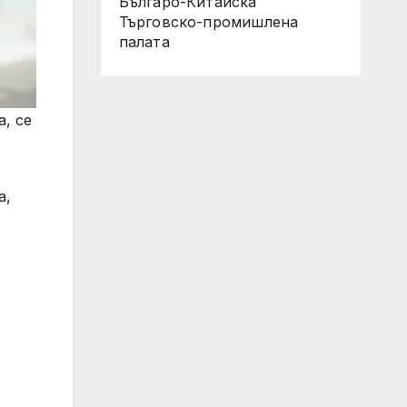
Българо-Китайска
Търговско-промишлена
палaта
, се
а,