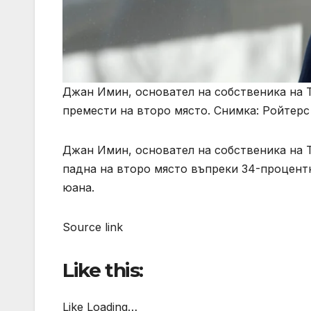
Джан Имин, основател на собственика на T
премести на второ място. Снимка: Ройтерс
Джан Имин, основател на собственика на T
падна на второ място въпреки 34-процент
юана.
Source link
Like this:
Like Loading…