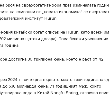
на броя на свръхбогатите хора през изминалата годин
ерите на компании от „новата икономика“ се очертава
дователския институт Hurun.
новия китайски богат списък на Hurun, като всеки и
702 милиона щатски долара). Това бележи увеличение
та година.
ора достигна 30 трилиона юана, което е ръст от 42
рез 2024 г., си върна първото място тази година, сле
а до 530 милиарда юана. 71-годишният мъж, който
утилирана вода в Китай Nongfu Spring, оглавява спис