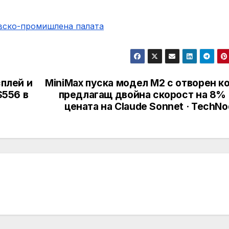
овско-промишлена палaта
сплей и
MiniMax пуска модел M2 с отворен к
$556 в
предлагащ двойна скорост на 8% 
цената на Claude Sonnet · TechN