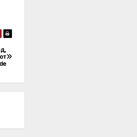
од,
от
ode