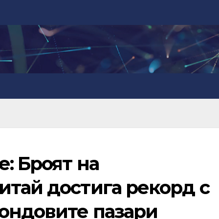
е: Броят на
итай достига рекорд с
фондовите пазари