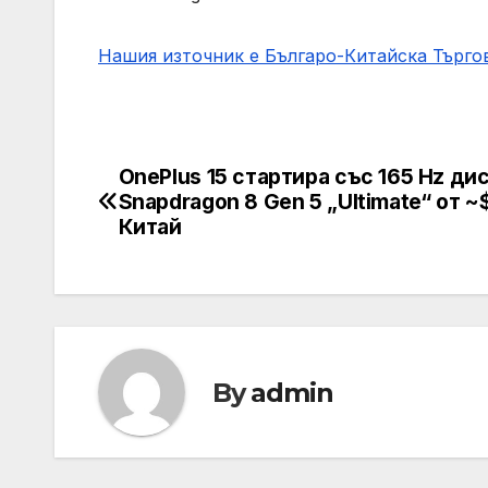
Нашия източник е Българо-Китайска Търг
OnePlus 15 стартира със 165 Hz ди
Post
Snapdragon 8 Gen 5 „Ultimate“ от ~
navigation
Китай
By
admin