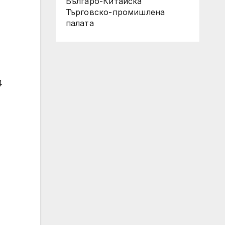
Българо-Китайска
Търговско-промишлена
палaта
4