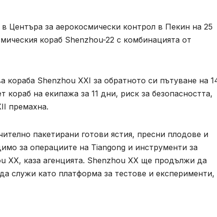
 в Центъра за аерокосмически контрол в Пекин на 25
осмическия кораб Shenzhou-22 с комбинацията от
а кораба Shenzhou XXI за обратното си пътуване на 1
т кораб на екипажа за 11 дни, риск за безопасността,
II премахна.
чително пакетирани готови ястия, пресни плодове и
димо за операциите на Tiangong и инструменти за
u XX, каза агенцията. Shenzhou XX ще продължи да
 да служи като платформа за тестове и експерименти,