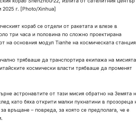
ския кораб Shenzhou-22, излита от сателитния център
2025 г. [Photo/Xinhua]
ческият кораб се отдели от ракетата и влезе в
оло три часа и половина по сложно проектирана
рт на основния модул Tianhe на космическата станция
ачално трябваше да транспортира екипажа на мисията
 китайските космически власти трябваше да променят
ърне астронавтите от тази мисия обратно на Земята н
след като бяха открити малки пукнатини в прозореца 
за връщане – повреда, за която се предполага, че е
.