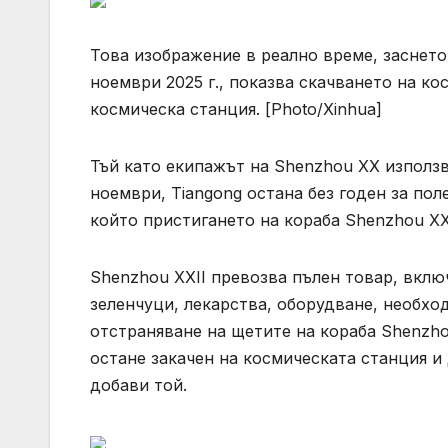
Това изображение в реално време, заснето
ноември 2025 г., показва скачването на к
космическа станция. [Photo/Xinhua]
Тъй като екипажът на Shenzhou XX използв
ноември, Tiangong остана без годен за поле
който пристигането на кораба Shenzhou XX
Shenzhou XXII превозва пълен товар, вклю
зеленчуци, лекарства, оборудване, необхо
отстраняване на щетите на кораба Shenzho
остане закачен на космическата станция и
добави той.