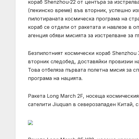
кораб Shenzhou-22 от центъра за изстрелва
(пекинско време) във вторник, успешно из
пилотираната космическа програма на стра
кораб се отдели от ракетата и навлезе в 
агенция обяви мисията за изстрелване за пъ
Безпилотният космически кораб Shenzhou X
вторник следобед, доставяйки провизии на
Това отбеляза първата полетна мисия за с
програма на нацията.
Ракета Long March 2F, носеща космическия к
сателити Jiuquan в северозападен Китай, 