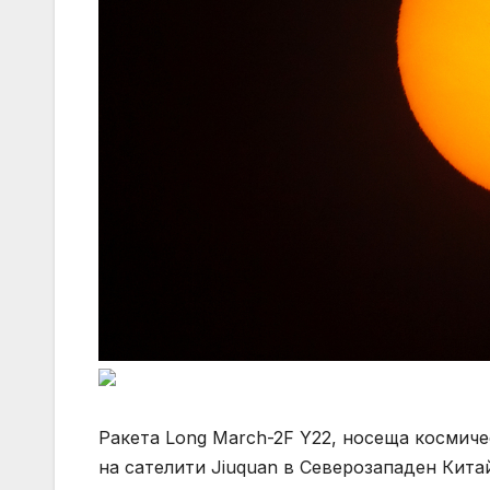
Ракета Long March-2F Y22, носеща космиче
на сателити Jiuquan в Северозападен Кита