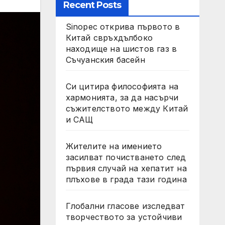
Recent Posts
Sinopec открива първото в
Китай свръхдълбоко
находище на шистов газ в
Съчуанския басейн
Си цитира философията на
хармонията, за да насърчи
съжителството между Китай
и САЩ
Жителите на имението
засилват почистването след
първия случай на хепатит на
плъхове в града тази година
Глобални гласове изследват
творчеството за устойчиви