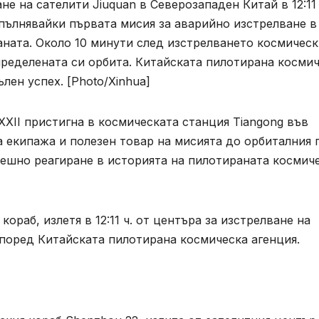
не на сателити Jiuquan в Северозападен Китай в 12:11
пълнявайки първата мисия за аварийно изстрелване в
ната. Около 10 минути след изстрелването космическ
определената си орбита. Китайската пилотирана косми
лен успех. [Photo/Xinhua]
XII пристигна в космическата станция Tiangong във
 екипажа и полезен товар на мисията до орбиталния 
пешно реагиране в историята на пилотираната космич
ораб, излетя в 12:11 ч. от центъра за изстрелване на
според Китайската пилотирана космическа агенция.