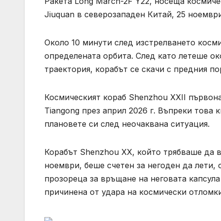
Ракета Long March-2F Y22, носеща космиче
Jiuquan в северозападен Китай, 25 ноември 
Около 10 минути след изстрелването косми
определената орбита. След като летеше ок
траектория, корабът се скачи с предния по
Космическият кораб Shenzhou XXII първон
Tiangong през април 2026 г. Въпреки това
плановете си след неочаквана ситуация.
Корабът Shenzhou XX, който трябваше да в
ноември, беше счетен за негоден да лети, 
прозореца за връщане на неговата капсула 
причинена от удара на космически отломки