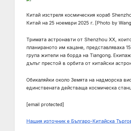
Китай изстреля космическия кораб Shenzho
Китай на 25 ноември 2025 г. [Photo by Wang 
Тримата астронавти от Shenzhou XX, които
планираното им кацане, представляваха 15
група жители на борда на Tiangong. Екипаж
дълъг престой в орбита от китайски астро
Обикаляйки около Земята на надморска вис
единствената действаща космическа станц
[email protected]
Нашия източник е Българо-Китайска Търг