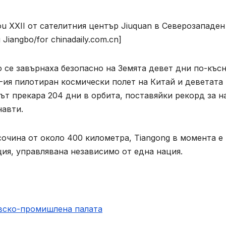
u XXII от сателитния център Jiuquan в Северозападен
Jiangbo/for chinadaily.com.cn]
 се завърнаха безопасно на Земята девет дни по-късн
-ия пилотиран космически полет на Китай и деветата
ът прекара 204 дни в орбита, поставяйки рекорд за н
навти.
очина от около 400 километра, Tiangong в момента е
ия, управлявана независимо от една нация.
овско-промишлена палaта