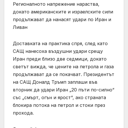
Регионалното напрежение нараства,
докато американските и израелските сили
продължават да нанасят удари по Иран и
Ливан
Доставката на практика спря, след като
САЩ нанесоха въздушни удари срещу
Иран преди близо две седмици, докато
светът вижда, че цените на петрола и газа
продължават да се покачват. Президентът
на САЩ Доналд Тръмп заплаши във
вторник да удари Иран „20 пъти по-силно“
със „смърт, огън и ярост“, ако страната
блокира потока на петрол и стоки през
прохода.