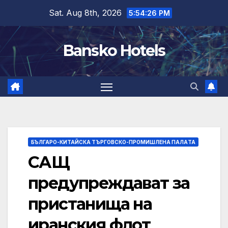
Skip
Sat. Aug 8th, 2026
5:54:27 PM
to
content
Bansko Hotels
БЪЛГАРО-КИТАЙСКА ТЪРГОВСКО-ПРОМИШЛЕНА ПАЛAТА
САЩ
предупреждават за
пристанища на
иранския флот