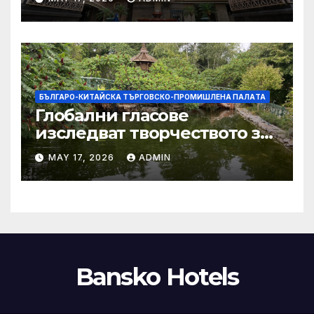
хепатит на плъхове в града
тази година
БЪЛГАРО-КИТАЙСКА ТЪРГОВСКО-ПРОМИШЛЕНА ПАЛAТА
Глобални гласове
изследват творчеството за
устойчиви градове в Wuxi
MAY 17, 2026
ADMIN
Bansko Hotels