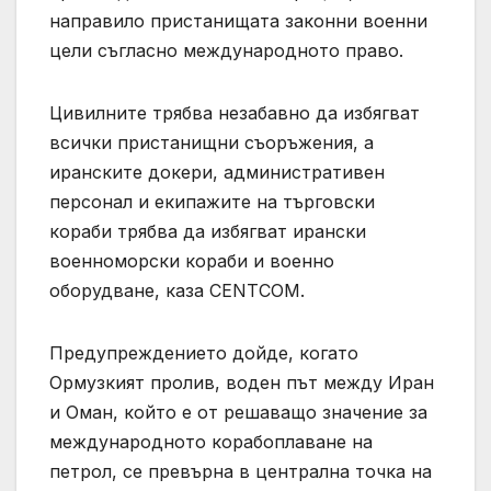
направило пристанищата законни военни
цели съгласно международното право.
Цивилните трябва незабавно да избягват
всички пристанищни съоръжения, а
иранските докери, административен
персонал и екипажите на търговски
кораби трябва да избягват ирански
военноморски кораби и военно
оборудване, каза CENTCOM.
Предупреждението дойде, когато
Ормузкият пролив, воден път между Иран
и Оман, който е от решаващо значение за
международното корабоплаване на
петрол, се превърна в централна точка на