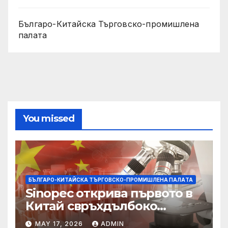
Българо-Китайска Търговско-промишлена
палaта
You missed
БЪЛГАРО-КИТАЙСКА ТЪРГОВСКО-ПРОМИШЛЕНА ПАЛAТА
Sinopec открива първото в
Китай свръхдълбоко
находище на шистов газ в
MAY 17, 2026
ADMIN