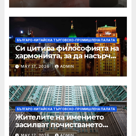
Съчуанския басейн
БЪЛГАРО-КИТАЙСКА ТЪРГОВСКО-ПРОМИШЛЕНА ПАЛAТА
Си цитира философията на
хармонията, за да насърчи
съжителството между
MAY 17, 2026
ADMIN
Китай и САЩ
БЪЛГАРО-КИТАЙСКА ТЪРГОВСКО-ПРОМИШЛЕНА ПАЛAТА
Жителите на имението
засилват почистването
след първия случай на
MAY 17, 2026
ADMIN