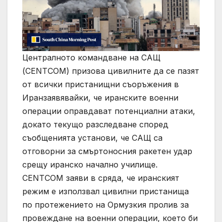
Централното командване на САЩ
(CENTCOM) призова цивилните да се пазят
от всички пристанищни съоръжения в
Иранзаявявайки, че иранските военни
операции оправдават потенциални атаки,
докато текущо разследване според
съобщенията установи, че САЩ са
отговорни за смъртоносния ракетен удар
срещу иранско начално училище.
CENTCOM заяви в сряда, че иранският
режим е използвал цивилни пристанища
по протежението на Ормузкия пролив за
провеждане на военни операции, което би