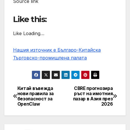
Source link
Like this:
Like Loading…
Нашия източник е Българо-Китайска
Търговско-промишлена палaта
Китай въвежда
CBRE прогнозира
Post
нови правила за
ръст на имотния
безопасност за
пазар в Азия през
navigation
OpenClaw
2026