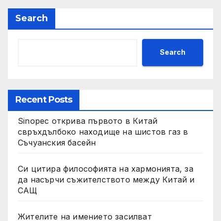
Search
Search
Recent Posts
Sinopec открива първото в Китай
свръхдълбоко находище на шистов газ в
Съчуанския басейн
Си цитира философията на хармонията, за
да насърчи съжителството между Китай и
САЩ
Жителите на имението засилват