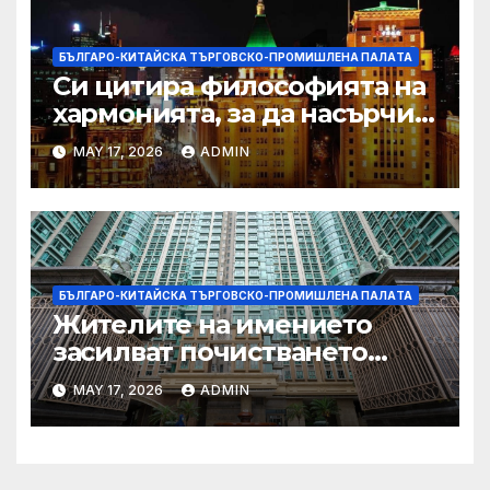
БЪЛГАРО-КИТАЙСКА ТЪРГОВСКО-ПРОМИШЛЕНА ПАЛAТА
Си цитира философията на
хармонията, за да насърчи
съжителството между
MAY 17, 2026
ADMIN
Китай и САЩ
БЪЛГАРО-КИТАЙСКА ТЪРГОВСКО-ПРОМИШЛЕНА ПАЛAТА
Жителите на имението
засилват почистването
след първия случай на
MAY 17, 2026
ADMIN
хепатит на плъхове в града
тази година