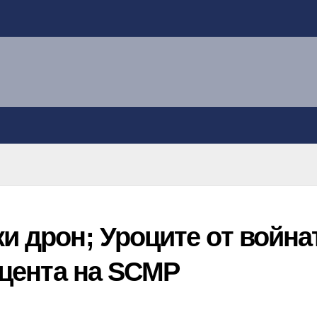
ски дрон; Уроците от
 Китай: 7 акцента на SC