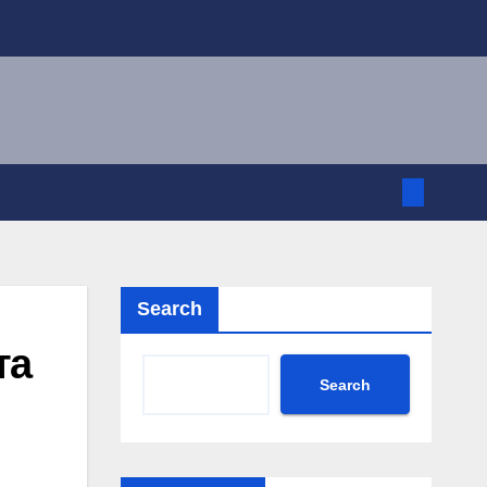
Search
Search
MP