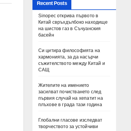
Recent Posts
Sinopec открива първото в
Китай свръхдълбоко
находище на шистов газ в
Съчуанския басейн
Си цитира философията на
хармонията, за да насърчи
съжителството между Китай
и САЩ
Жителите на имението
засилват почистването след
първия случай на хепатит на
плъхове в града тази година
Глобални гласове изследват
творчеството за устойчиви