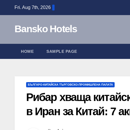
Skip
Fri. Aug 7th, 2026
to
content
Bansko Hotels
HOME
SAMPLE PAGE
БЪЛГАРО-КИТАЙСКА ТЪРГОВСКО-ПРОМИШЛЕНА ПАЛAТА
Рибар хваща китай
войната в Иран за