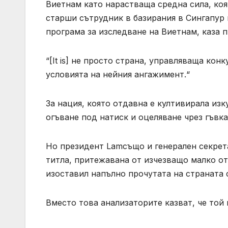
Виетнам като нарастваща средна сила, коят
старши сътрудник в базирания в Сингапур 
програма за изследване на Виетнам, каза пр
“[It is] не просто страна, управляваща кон
условията на нейния ангажимент.“
За нация, която отдавна е култивирала из
огъване под натиск и оцеляване чрез гъвк
Но президент Lamсъщо и генерален секрет
титла, притежавана от изчезващо малко от
изоставил напълно прочутата на страната 
Вместо това анализаторите казват, че той 