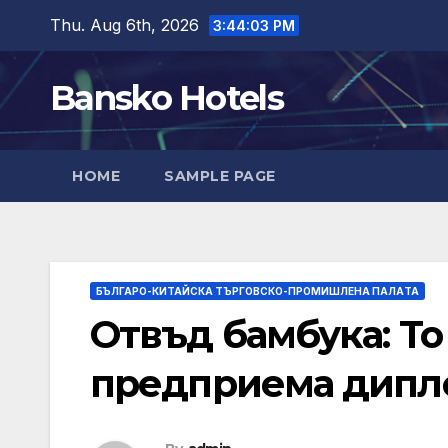
Skip
Thu. Aug 6th, 2026
3:44:05 PM
to
content
Bansko Hotels
HOME
SAMPLE PAGE
БЪЛГАРО-КИТАЙСКА ТЪРГОВСКО-ПРОМИШЛЕНА ПАЛAТА
Отвъд бамбука: To
предприема дипл