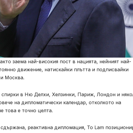
както заема най-високия пост в нацията, нейният най-
стоянно движение, натискайки плътта и подписвайки
 и Москва.
спирки в Ню Делхи, Хелзинки, Париж, Лондон и няко
овече на дипломатически календар, отколкото на
е това е точно целта.
 сдържана, реактивна дипломация, To Lam позициони