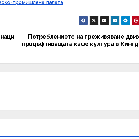
овско-промишлена палaта
знаци
Потреблението на преживяване дви
процъфтяващата кафе култура в Кингд