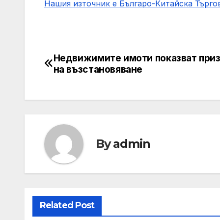
Нашия източник е Българо-Китайска Търг
Недвижимите имоти показват при
Post
на възстановяване
navigation
By
admin
Related Post