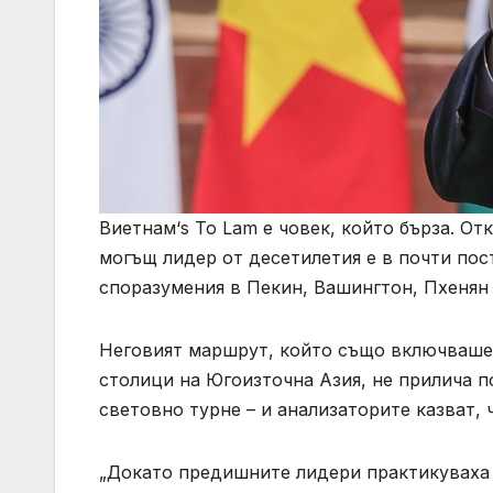
Виетнам‘s To Lam е човек, който бърза. От
могъщ лидер от десетилетия е в почти по
споразумения в Пекин, Вашингтон, Пхенян
Неговият маршрут, който също включваше 
столици на Югоизточна Азия, не прилича п
световно турне – и анализаторите казват, ч
„Докато предишните лидери практикуваха