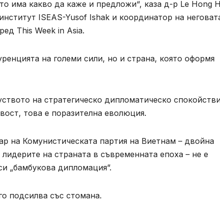
о има какво да каже и предложи“, каза д-р Le Hong H
институт ISEAS-Yusof Ishak и координатор на неговат
ед This Week in Asia.
куренцията на големи сили, но и страна, която оформя
куството на стратегическо дипломатическо спокойстви
авост, това е поразителна еволюция.
ар на Комунистическата партия на Виетнам – двойна
 лидерите на страната в съвременната епоха – не е
си „бамбукова дипломация”.
го подсилва със стомана.