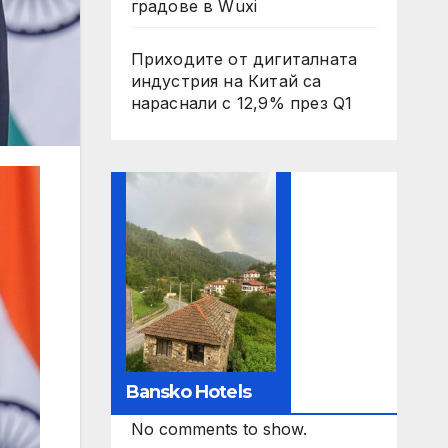
градове в Wuxi
Приходите от дигиталната
индустрия на Китай са
нараснали с 12,9% през Q1
Bansko Hotels
No comments to show.