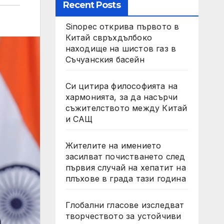
Recent Posts
Sinopec открива първото в
Китай свръхдълбоко
находище на шистов газ в
Съчуанския басейн
Си цитира философията на
хармонията, за да насърчи
съжителството между Китай
и САЩ
Жителите на имението
засилват почистването след
първия случай на хепатит на
плъхове в града тази година
Глобални гласове изследват
творчеството за устойчиви