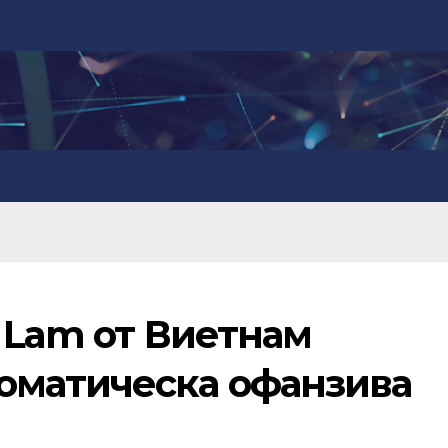
 Lam от Виетнам
оматическа офанзива