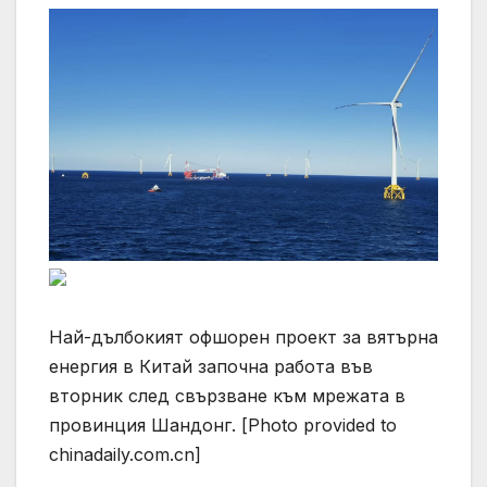
Най-дълбокият офшорен проект за вятърна
енергия в Китай започна работа във
вторник след свързване към мрежата в
провинция Шандонг. [Photo provided to
chinadaily.com.cn]