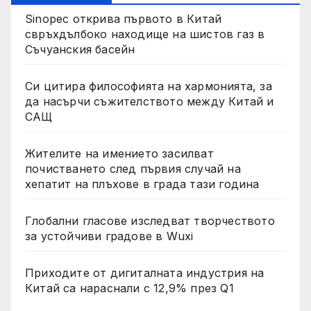
Sinopec открива първото в Китай
свръхдълбоко находище на шистов газ в
Съчуанския басейн
Си цитира философията на хармонията, за
да насърчи съжителството между Китай и
САЩ
Жителите на имението засилват
почистването след първия случай на
хепатит на плъхове в града тази година
Глобални гласове изследват творчеството
за устойчиви градове в Wuxi
Приходите от дигиталната индустрия на
Китай са нараснали с 12,9% през Q1