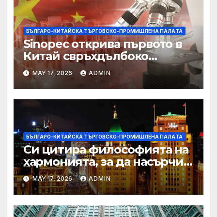
БЪЛГАРО-КИТАЙСКА ТЪРГОВСКО-ПРОМИШЛЕНА ПАЛAТА
Sinopec открива първото в
Китай свръхдълбоко
находище на шистов газ в
MAY 17, 2026
ADMIN
Съчуанския басейн
БЪЛГАРО-КИТАЙСКА ТЪРГОВСКО-ПРОМИШЛЕНА ПАЛAТА
Си цитира философията на
хармонията, за да насърчи
съжителството между
MAY 17, 2026
ADMIN
Китай и САЩ