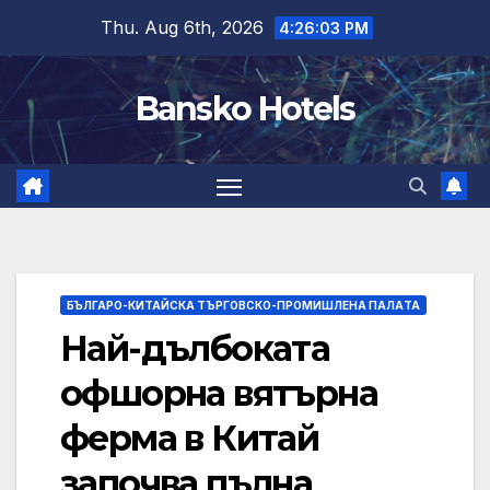
Skip
Thu. Aug 6th, 2026
4:26:03 PM
to
content
Bansko Hotels
БЪЛГАРО-КИТАЙСКА ТЪРГОВСКО-ПРОМИШЛЕНА ПАЛAТА
Най-дълбоката
офшорна вятърна
ферма в Китай
започва пълна