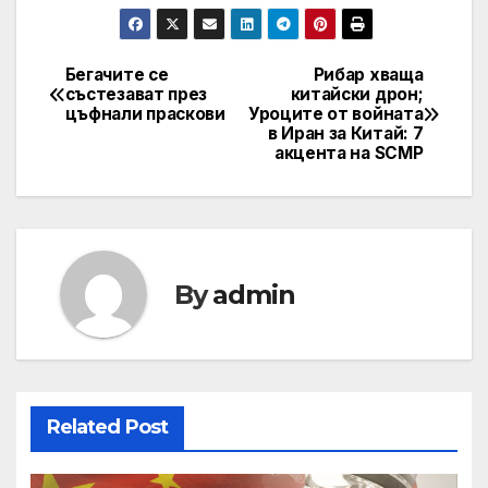
Бегачите се
Рибар хваща
Post
състезават през
китайски дрон;
цъфнали праскови
Уроците от войната
navigation
в Иран за Китай: 7
акцента на SCMP
By
admin
Related Post