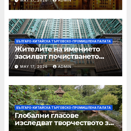
MAY 17, 2026
ADMIN
Китай и САЩ
БЪЛГАРО-КИТАЙСКА ТЪРГОВСКО-ПРОМИШЛЕНА ПАЛAТА
Жителите на имението
засилват почистването
след първия случай на
MAY 17, 2026
ADMIN
хепатит на плъхове в града
тази година
БЪЛГАРО-КИТАЙСКА ТЪРГОВСКО-ПРОМИШЛЕНА ПАЛAТА
Глобални гласове
изследват творчеството за
устойчиви градове в Wuxi