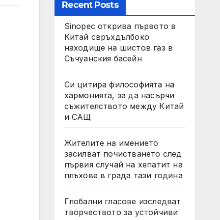
Recent Posts
Sinopec открива първото в
Китай свръхдълбоко
находище на шистов газ в
Съчуанския басейн
Си цитира философията на
хармонията, за да насърчи
съжителството между Китай
и САЩ
Жителите на имението
засилват почистването след
първия случай на хепатит на
плъхове в града тази година
Глобални гласове изследват
творчеството за устойчиви