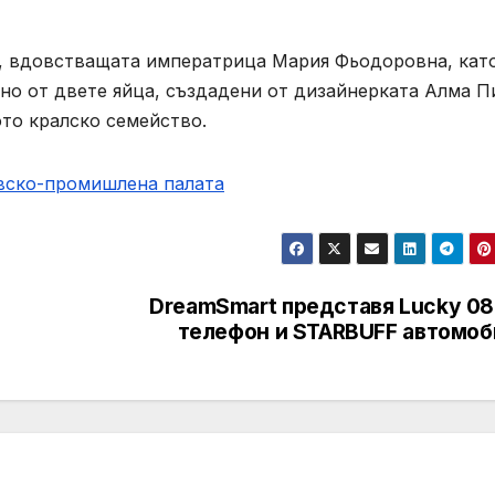
си, вдовстващата императрица Мария Фьодоровна, кат
дно от двете яйца, създадени от дизайнерката Алма П
ото кралско семейство.
овско-промишлена палaта
DreamSmart представя Lucky 08
телефон и STARBUFF автомоб