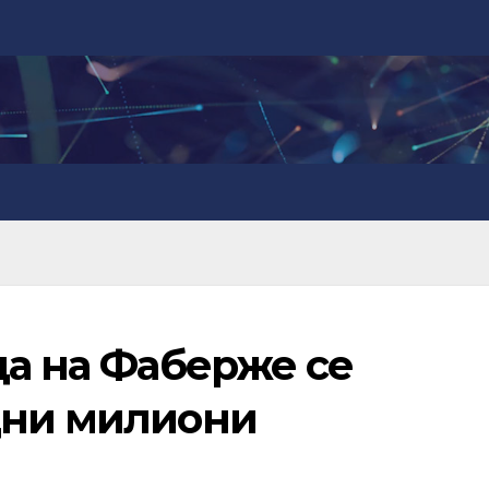
ца на Фаберже се
дни милиони