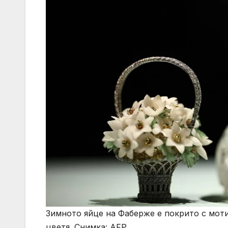
Зимното яйце на Фаберже е покрито с мот
цветя. Снимка: AFP