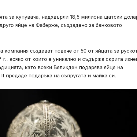
та за купувача, надхвърли 18,5 милиона щатски дола
за друго яйце на Фаберже, създадено за банковото
а компания създават повече от 50 от яйцата за руско
г., всяко от които е уникално и съдържа скрита изне
радицията, като всеки Великден подарява яйце на
II предаде подаръка на съпругата и майка си.