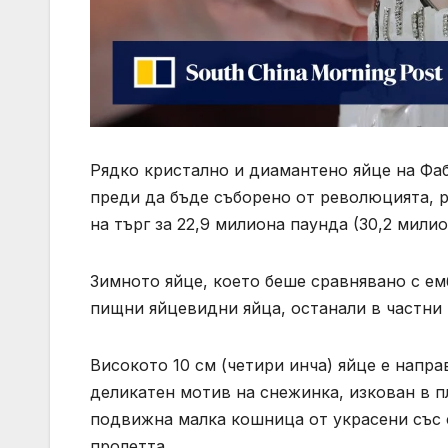
Рядко кристално и диамантено яйце на Фа
преди да бъде съборено от революцията, 
на търг за 22,9 милиона паунда (30,2 мили
Зимното яйце, което беше сравнявано с е
пищни яйцевидни яйца, останали в частни р
Високото 10 см (четири инча) яйце е напр
деликатен мотив на снежинка, изкован в п
подвижна малка кошница от украсени със
пролетта.