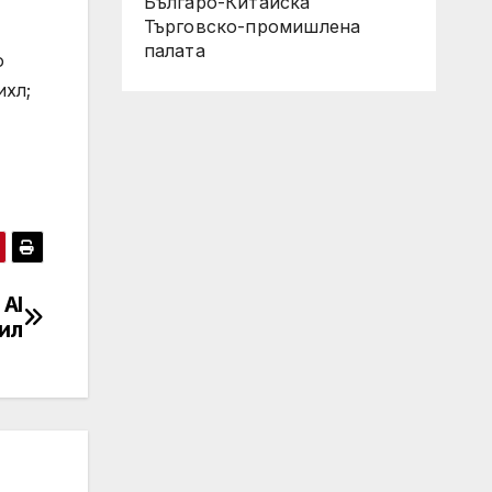
Българо-Китайска
Търговско-промишлена
палaта
о
ихл;
 AI
ил