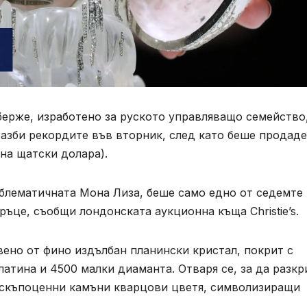
берже, изработено за руското управляващо семейство
разби рекордите във вторник, след като беше продад
она щатски долара).
мблематичната Мона Лиза, беше само едно от седемте
ъце, съобщи лондонската аукционна къща Christie’s.
авено от фино издълбан планински кристал, покрит с
латина и 4500 малки диаманта. Отваря се, за да разкр
 скъпоценни камъни кварцови цветя, символизиращи