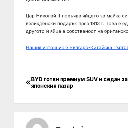
Цар Николай II поръчва яйцето за майка 
великденски подарък през 1913 г. Това е е
другото й яйце е собственост на британск
Нашия източник е Българо-Китайска Търг
BYD готви премиум SUV и седан за
Post
японския пазар
navigation