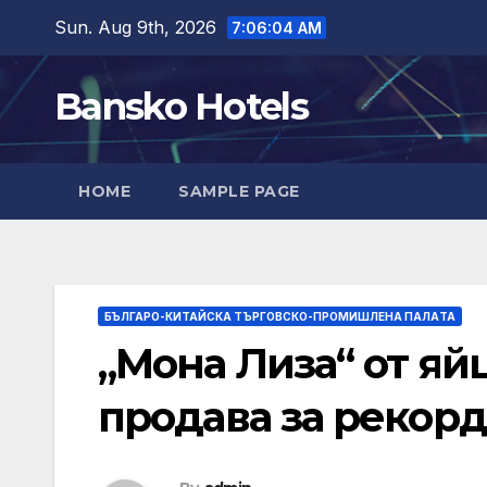
Skip
Sun. Aug 9th, 2026
7:06:05 AM
to
content
Bansko Hotels
HOME
SAMPLE PAGE
БЪЛГАРО-КИТАЙСКА ТЪРГОВСКО-ПРОМИШЛЕНА ПАЛAТА
„Мона Лиза“ от яй
продава за рекор