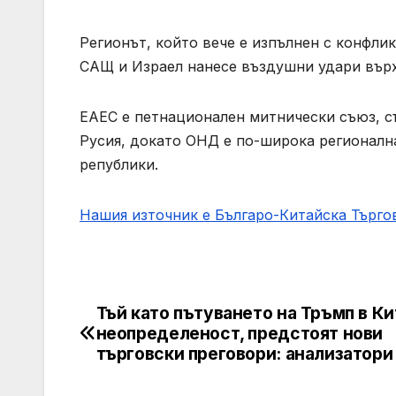
Регионът, който вече е изпълнен с конфлик
САЩ и Израел нанесе въздушни удари върх
ЕАЕС е петнационален митнически съюз, съ
Русия, докато ОНД е по-широка регионалн
републики.
Нашия източник е Българо-Китайска Търг
Тъй като пътуването на Тръмп в Ки
Post
неопределеност, предстоят нови
navigation
търговски преговори: анализатори