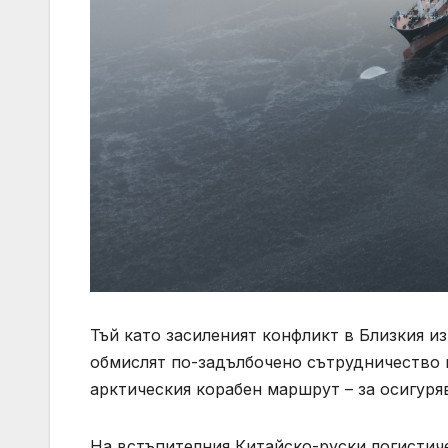
Тъй като засиленият конфликт в Близкия и
обмислят по-задълбочено сътрудничество в
арктическия корабен маршрут – за осигуря
На встъпителния Китайско-руски логистич