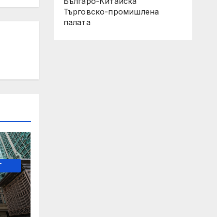
Българо-Китайска
Търговско-промишлена
палaта
-