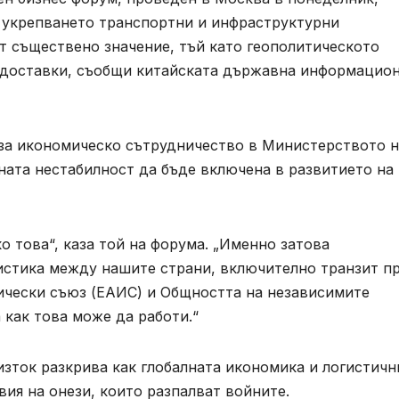
 укрепването транспортни и инфраструктурни
т съществено значение, тъй като геополитическото
а доставки, съобщи китайската държавна информацио
за икономическо сътрудничество в Министерството н
ната нестабилност да бъде включена в развитието на
 това“, каза той на форума. „Именно затова
истика между нашите страни, включително транзит п
ически съюз (ЕАИС) и Общността на независимите
 как това може да работи.“
 изток разкрива как глобалната икономика и логистичн
ия на онези, които разпалват войните.