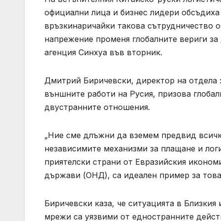
официални лица и бизнес лидери обсъдиха
връзкинаричайки такова сътрудничество о
напрежение променя глобалните вериги з
агенция Синхуа във вторник.
Дмитрий Биричевски, директор на отдела 
външните работи на Русия, призова глобал
двустранните отношения.
„Ние сме длъжни да вземем предвид всичко
независимите механизми за плащане и лог
приятелски страни от Евразийския иконом
държави (ОНД), са идеален пример за това
Биричевски каза, че ситуацията в Близкия
мрежи са уязвими от едностранните действ