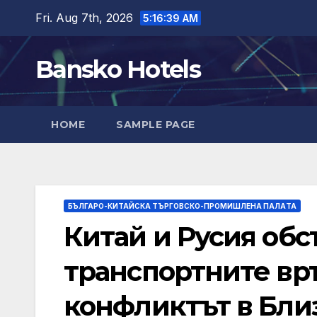
Skip
Fri. Aug 7th, 2026
5:16:41 AM
to
content
Bansko Hotels
HOME
SAMPLE PAGE
БЪЛГАРО-КИТАЙСКА ТЪРГОВСКО-ПРОМИШЛЕНА ПАЛAТА
Китай и Русия обс
транспортните връ
конфликтът в Бли