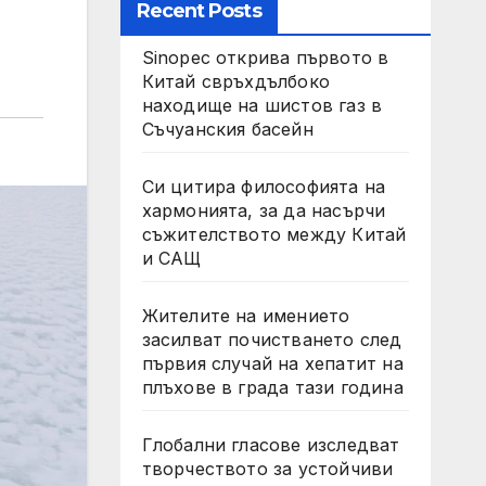
Recent Posts
Sinopec открива първото в
Китай свръхдълбоко
находище на шистов газ в
Съчуанския басейн
Си цитира философията на
хармонията, за да насърчи
съжителството между Китай
и САЩ
Жителите на имението
засилват почистването след
първия случай на хепатит на
плъхове в града тази година
Глобални гласове изследват
творчеството за устойчиви