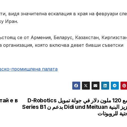
ти, видя значителна ескалация в края на февруари сл
у Иран.
стоящ се от Армения, Беларус, Казахстан, Киргизста
а организация, която включва девет бивши съветски
овско-промишлена палaта
тай е в
D-Robotics تجمع 120 ملون دلار في جولة تمويل
Series B1 بدعم ن Didi und Meituan لتعزيز البنية
حتية للروبوتات