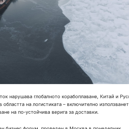
зток нарушава глобалното корабоплаване, Китай и Рус
 областта на логистиката – включително използванет
ване на по-устойчива верига за доставки.
ен бизнес форум, проведен в Москва в понеделник,