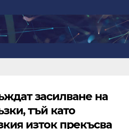
ъждат засилване на
зки, тъй като
зкия изток прекъсва