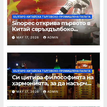
БЪЛГАРО-КИТАЙСКА ТЪРГОВСКО-ПРОМИШЛЕНА ПАЛAТА
Sinopec открива първото в
Китай свръхдълбоко
находище на шистов газ в
MAY 17, 2026
ADMIN
Съчуанския басейн
БЪЛГАРО-КИТАЙСКА ТЪРГОВСКО-ПРОМИШЛЕНА ПАЛAТА
Си цитира философията на
хармонията, за да насърчи
съжителството между
MAY 17, 2026
ADMIN
Китай и САЩ