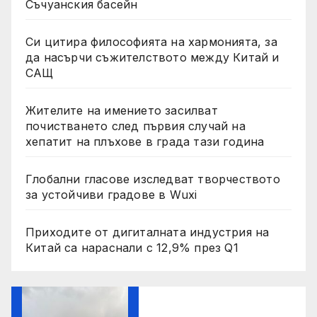
Съчуанския басейн
Си цитира философията на хармонията, за
да насърчи съжителството между Китай и
САЩ
Жителите на имението засилват
почистването след първия случай на
хепатит на плъхове в града тази година
Глобални гласове изследват творчеството
за устойчиви градове в Wuxi
Приходите от дигиталната индустрия на
Китай са нараснали с 12,9% през Q1