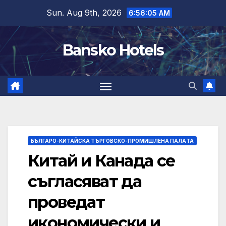
Skip
Sun. Aug 9th, 2026
6:56:06 AM
to
content
Bansko Hotels
БЪЛГАРО-КИТАЙСКА ТЪРГОВСКО-ПРОМИШЛЕНА ПАЛAТА
Китай и Канада се
съгласяват да
проведат
икономически и