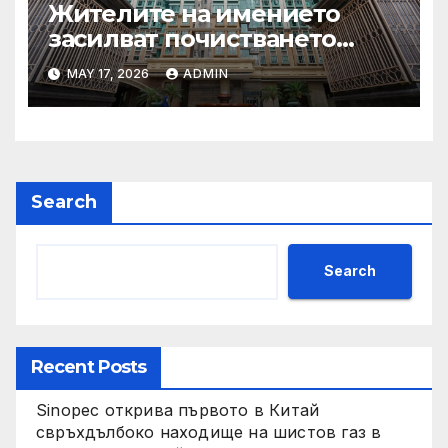
Жителите на имението
засилват почистването
след първия случай на
MAY 17, 2026
ADMIN
хепатит на плъхове в града
тази година
Search
Search
Recent Posts
Sinopec открива първото в Китай
свръхдълбоко находище на шистов газ в