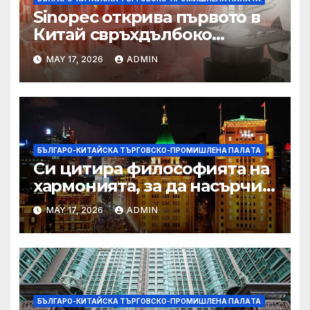
Sinopec открива първото в
Китай свръхдълбоко
находище на шистов газ в
MAY 17, 2026
ADMIN
Съчуанския басейн
БЪЛГАРО-КИТАЙСКА ТЪРГОВСКО-ПРОМИШЛЕНА ПАЛAТА
Си цитира философията на
хармонията, за да насърчи
съжителството между
MAY 17, 2026
ADMIN
Китай и САЩ
БЪЛГАРО-КИТАЙСКА ТЪРГОВСКО-ПРОМИШЛЕНА ПАЛAТА