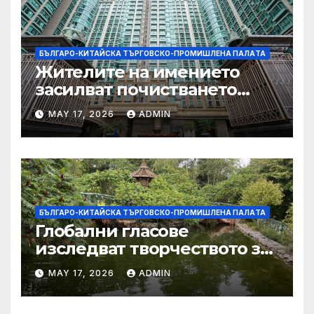
БЪЛГАРО-КИТАЙСКА ТЪРГОВСКО-ПРОМИШЛЕНА ПАЛAТА
Жителите на имението
засилват почистването
след първия случай на
MAY 17, 2026
ADMIN
хепатит на плъхове в града
тази година
БЪЛГАРО-КИТАЙСКА ТЪРГОВСКО-ПРОМИШЛЕНА ПАЛAТА
Глобални гласове
изследват творчеството за
устойчиви градове в Wuxi
MAY 17, 2026
ADMIN