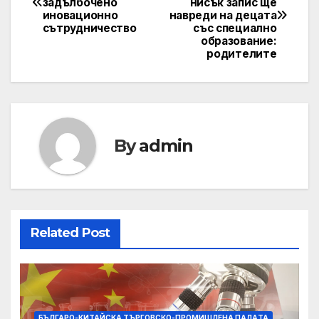
задълбочено
нисък запис ще
navigation
иновационно
навреди на децата
сътрудничество
със специално
образование:
родителите
By
admin
Related Post
БЪЛГАРО-КИТАЙСКА ТЪРГОВСКО-ПРОМИШЛЕНА ПАЛAТА