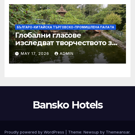
БЪЛГАРО-КИТАЙСКА ТЪРГОВСКО-ПРОМИШЛЕНА ПАЛAТА
Глобални гласове
изследват творчеството за
устойчиви градове в Wuxi
MAY 17, 2026
ADMIN
Bansko Hotels
Proudly powered by WordPress
|
Theme:
Newsup
by
Themeansar
.