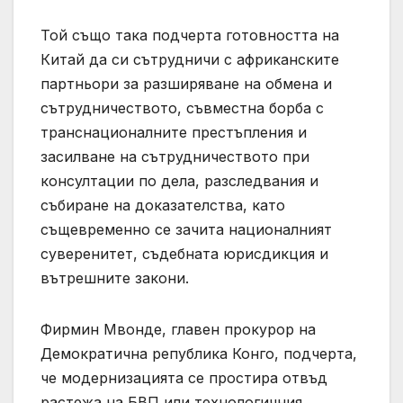
Той също така подчерта готовността на
Китай да си сътрудничи с африканските
партньори за разширяване на обмена и
сътрудничеството, съвместна борба с
транснационалните престъпления и
засилване на сътрудничеството при
консултации по дела, разследвания и
събиране на доказателства, като
същевременно се зачита националният
суверенитет, съдебната юрисдикция и
вътрешните закони.
Фирмин Мвонде, главен прокурор на
Демократична република Конго, подчерта,
че модернизацията се простира отвъд
растежа на БВП или технологичния