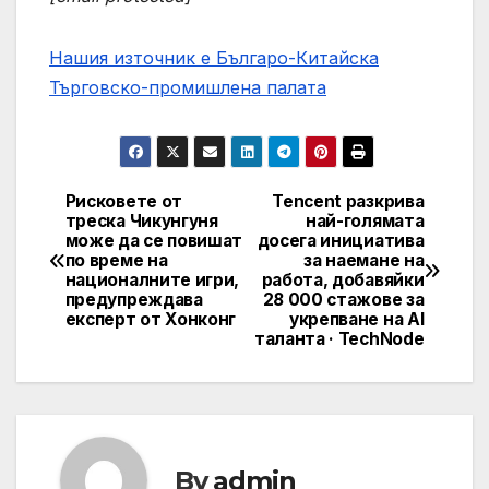
Нашия източник е Българо-Китайска
Търговско-промишлена палaта
Рисковете от
Tencent разкрива
Post
треска Чикунгуня
най-голямата
може да се повишат
досега инициатива
navigation
по време на
за наемане на
националните игри,
работа, добавяйки
предупреждава
28 000 стажове за
експерт от Хонконг
укрепване на AI
таланта · TechNode
By
admin