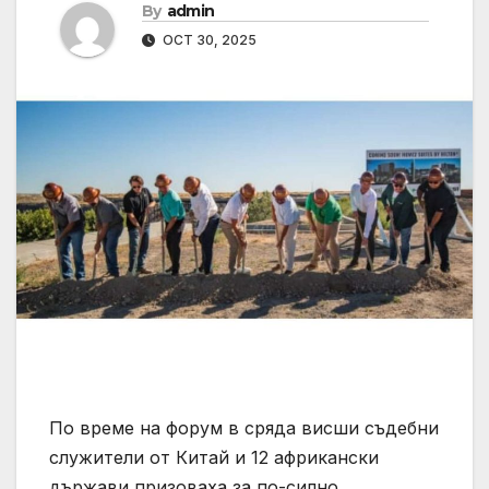
By
admin
OCT 30, 2025
По време на форум в сряда висши съдебни
служители от Китай и 12 африкански
държави призоваха за по-силно