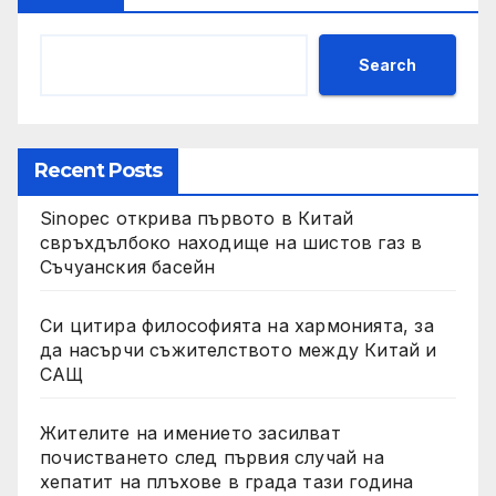
Search
Recent Posts
Sinopec открива първото в Китай
свръхдълбоко находище на шистов газ в
Съчуанския басейн
Си цитира философията на хармонията, за
да насърчи съжителството между Китай и
САЩ
Жителите на имението засилват
почистването след първия случай на
хепатит на плъхове в града тази година