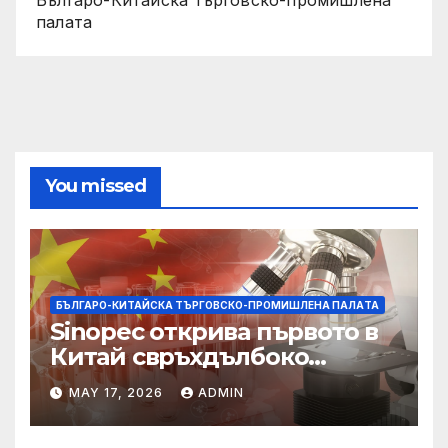
палaта
You missed
БЪЛГАРО-КИТАЙСКА ТЪРГОВСКО-ПРОМИШЛЕНА ПАЛAТА
Sinopec открива първото в
Китай свръхдълбоко
находище на шистов газ в
MAY 17, 2026
ADMIN
Съчуанския басейн