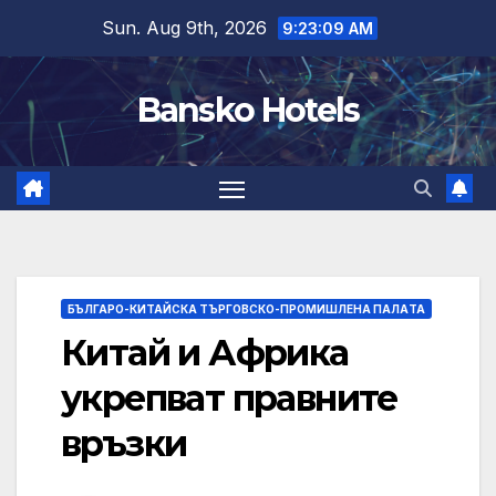
Skip
Sun. Aug 9th, 2026
9:23:10 AM
to
content
Bansko Hotels
БЪЛГАРО-КИТАЙСКА ТЪРГОВСКО-ПРОМИШЛЕНА ПАЛAТА
Китай и Африка
укрепват правните
връзки