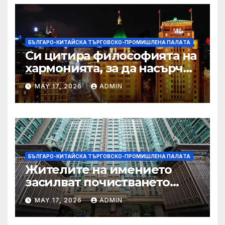
БЪЛГАРО-КИТАЙСКА ТЪРГОВСКО-ПРОМИШЛЕНА ПАЛAТА
Си цитира философията на
хармонията, за да насърчи
съжителството между
MAY 17, 2026
ADMIN
Китай и САЩ
БЪЛГАРО-КИТАЙСКА ТЪРГОВСКО-ПРОМИШЛЕНА ПАЛAТА
Жителите на имението
засилват почистването
след първия случай на
MAY 17, 2026
ADMIN
хепатит на плъхове в града
тази година