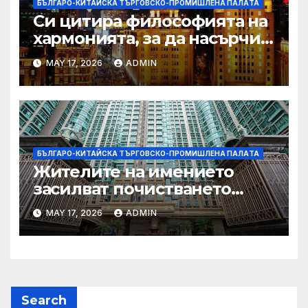
БЪЛГАРО-КИТАЙСКА ТЪРГОВСКО-ПРОМИШЛЕНА ПАЛAТА
Си цитира философията на
хармонията, за да насърчи
съжителството между
MAY 17, 2026
ADMIN
Китай и САЩ
БЪЛГАРО-КИТАЙСКА ТЪРГОВСКО-ПРОМИШЛЕНА ПАЛAТА
Жителите на имението
засилват почистването
след първия случай на
MAY 17, 2026
ADMIN
хепатит на плъхове в града
тази година
Search