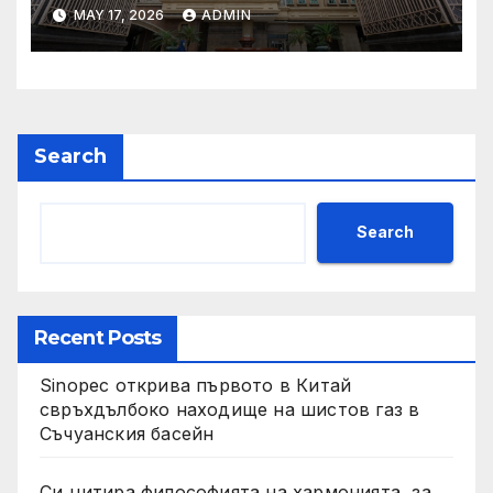
след първия случай на
MAY 17, 2026
ADMIN
хепатит на плъхове в града
тази година
Search
Search
Recent Posts
Sinopec открива първото в Китай
свръхдълбоко находище на шистов газ в
Съчуанския басейн
Си цитира философията на хармонията, за