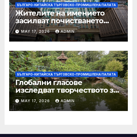
БЪЛГАРО-КИТАЙСКА ТЪРГОВСКО-ПРОМИШЛЕНА ПАЛAТА
Жителите на имението
засилват почистването
след първия случай на
MAY 17, 2026
ADMIN
хепатит на плъхове в града
тази година
БЪЛГАРО-КИТАЙСКА ТЪРГОВСКО-ПРОМИШЛЕНА ПАЛAТА
Глобални гласове
изследват творчеството за
устойчиви градове в Wuxi
MAY 17, 2026
ADMIN