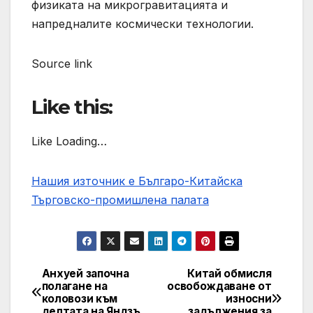
физиката на микрогравитацията и
напредналите космически технологии.
Source link
Like this:
Like Loading…
Нашия източник е Българо-Китайска
Търговско-промишлена палaта
Анхуей започна
Китай обмисля
Post
полагане на
освобождаване от
коловози към
износни
navigation
делтата на Яндзъ
задължения за