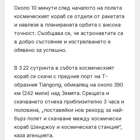
Около 10 минути след началото на полета
космическият кораб се отдели от ракетата
и навлезе в планираната орбита с висока
точност. Съобщава се, че астронавтите са
в добро състояние и изстрелването е
обявено за успешно.
В 3.22 сутринта в събота космическият
кораб се скачи с предния порт на Т-
образния Tiangong, обикалящ на около 390
км (242 мили) над Земята. Срещата и
скачването отнеха приблизително 3 часа и
половина, „поставяйки нов рекорд за най-
бърз полет и скачване между космически
кораб Шенджоу и космическата станция“,
каза агенцията.