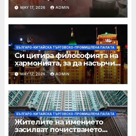
находище на шистов газ в
MAY 17, 2026
ADMIN
Съчуанския басейн
БЪЛГАРО-КИТАЙСКА ТЪРГОВСКО-ПРОМИШЛЕНА ПАЛAТА
Си цитира философията на
хармонията, за да насърчи
съжителството между
MAY 17, 2026
ADMIN
Китай и САЩ
БЪЛГАРО-КИТАЙСКА ТЪРГОВСКО-ПРОМИШЛЕНА ПАЛAТА
Жителите на имението
засилват почистването