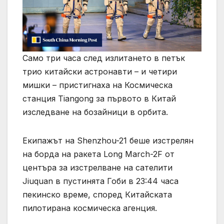
Само три часа след излитането в петък
трио китайски астронавти – и четири
мишки – пристигнаха на Космическа
станция Tiangong за първото в Китай
изследване на бозайници в орбита.
Екипажът на Shenzhou-21 беше изстрелян
на борда на ракета Long March-2F от
центъра за изстрелване на сателити
Jiuquan в пустинята Гоби в 23:44 часа
пекинско време, според Китайската
пилотирана космическа агенция.