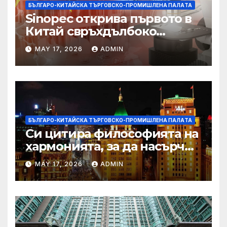
БЪЛГАРО-КИТАЙСКА ТЪРГОВСКО-ПРОМИШЛЕНА ПАЛAТА
Sinopec открива първото в
Китай свръхдълбоко
находище на шистов газ в
MAY 17, 2026
ADMIN
Съчуанския басейн
БЪЛГАРО-КИТАЙСКА ТЪРГОВСКО-ПРОМИШЛЕНА ПАЛAТА
Си цитира философията на
хармонията, за да насърчи
съжителството между
MAY 17, 2026
ADMIN
Китай и САЩ