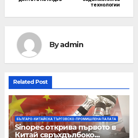
технологии
By
admin
Related Post
БЪЛГАРО-КИТАЙСКА ТЪРГОВСКО-ПРОМИШЛЕНА ПАЛAТА
Sinopec открива първото в
Китай свръхдълбоко