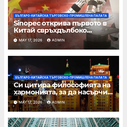
БЪЛГАРО-КИТАЙСКА ТЪРГОВСКО-ПРОМИШЛЕНА ПАЛAТА
Sinopec открива първото в
Китай свръхдълбоко
находище на шистов газ в
MAY 17, 2026
ADMIN
Съчуанския басейн
БЪЛГАРО-КИТАЙСКА ТЪРГОВСКО-ПРОМИШЛЕНА ПАЛAТА
Си цитира философията на
хармонията, за да насърчи
съжителството между
MAY 17, 2026
ADMIN
Китай и САЩ