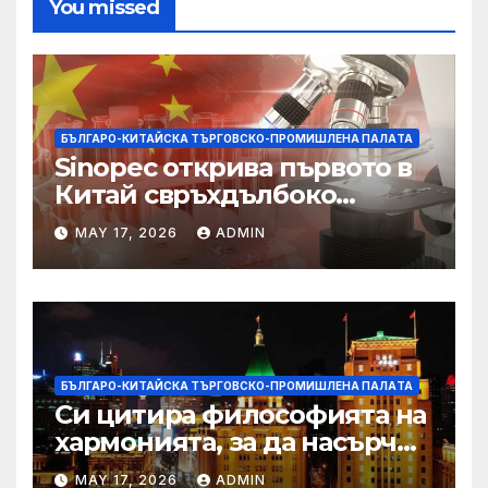
You missed
БЪЛГАРО-КИТАЙСКА ТЪРГОВСКО-ПРОМИШЛЕНА ПАЛAТА
Sinopec открива първото в
Китай свръхдълбоко
находище на шистов газ в
MAY 17, 2026
ADMIN
Съчуанския басейн
БЪЛГАРО-КИТАЙСКА ТЪРГОВСКО-ПРОМИШЛЕНА ПАЛAТА
Си цитира философията на
хармонията, за да насърчи
съжителството между
MAY 17, 2026
ADMIN