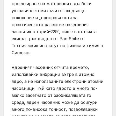
проектиране на материали с дълбоки
ултравиолетови лъчи от следващо
поколение и „проправя пътя за
практическото развитие на ядрения
часовник с торий-229“, пише в статията
екипът, ръководен от Pan Shilie от
Техническия институт по физика и химия в
Синдзян.
Ядреният часовник отчита времето,
използвайки вибрации вътре в атомно
ядро, а не използваните електрони атомни
часовници. Тъй като ядрото е много по-
малко засегнато от заобикалящата го
среда, ядрен часовник може да осигури
много по-висока точност, позволявайки