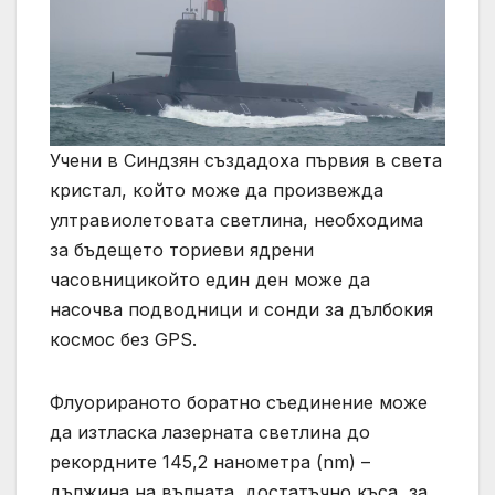
Учени в Синдзян създадоха първия в света
кристал, който може да произвежда
ултравиолетовата светлина, необходима
за бъдещето ториеви ядрени
часовницикойто един ден може да
насочва подводници и сонди за дълбокия
космос без GPS.
Флуорираното боратно съединение може
да изтласка лазерната светлина до
рекордните 145,2 нанометра (nm) –
дължина на вълната, достатъчно къса, за