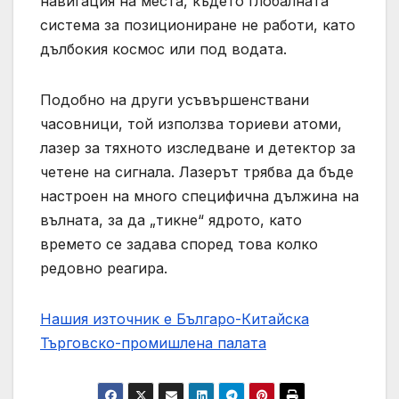
навигация на места, където глобалната
система за позициониране не работи, като
дълбокия космос или под водата.
Подобно на други усъвършенствани
часовници, той използва ториеви атоми,
лазер за тяхното изследване и детектор за
четене на сигнала. Лазерът трябва да бъде
настроен на много специфична дължина на
вълната, за да „тикне“ ядрото, като
времето се задава според това колко
редовно реагира.
Нашия източник е Българо-Китайска
Търговско-промишлена палaта