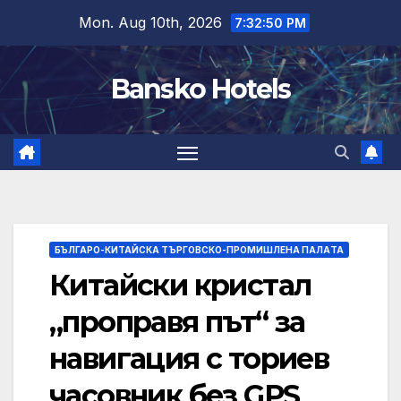
Skip
Mon. Aug 10th, 2026
7:32:51 PM
to
content
Bansko Hotels
БЪЛГАРО-КИТАЙСКА ТЪРГОВСКО-ПРОМИШЛЕНА ПАЛAТА
Китайски кристал
„проправя път“ за
навигация с ториев
часовник без GPS