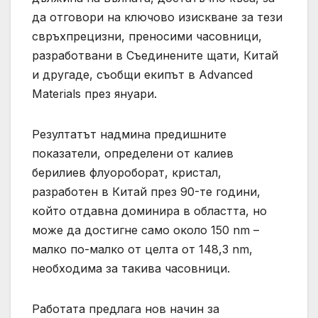
да отговори на ключово изискване за тези
свръхпрецизни, преносими часовници,
разработвани в Съединените щати, Китай
и другаде, съобщи екипът в Advanced
Materials през януари.
Резултатът надмина предишните
показатели, определени от калиев
берилиев флуороборат, кристал,
разработен в Китай през 90-те години,
който отдавна доминира в областта, но
може да достигне само около 150 nm –
малко по-малко от целта от 148,3 nm,
необходима за такива часовници.
Работата предлага нов начин за