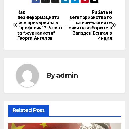
Как
Рибата и
Post
дезинформацията
вегетарианството
се е превърнала в
са най-важните
navigation
“професия”? Разказ
точки на изборите в
за “журналиста”
Западен Бенгал в
Георги Ангелов
Индия
By
admin
Related Post