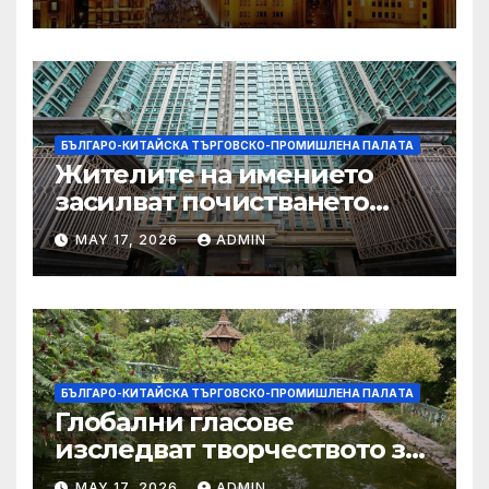
Китай и САЩ
БЪЛГАРО-КИТАЙСКА ТЪРГОВСКО-ПРОМИШЛЕНА ПАЛAТА
Жителите на имението
засилват почистването
след първия случай на
MAY 17, 2026
ADMIN
хепатит на плъхове в града
тази година
БЪЛГАРО-КИТАЙСКА ТЪРГОВСКО-ПРОМИШЛЕНА ПАЛAТА
Глобални гласове
изследват творчеството за
устойчиви градове в Wuxi
MAY 17, 2026
ADMIN