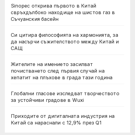
Sinopec открива първото в Китай
свръхдълбоко находище на шистов газ в
Съчуанския басейн
Си цитира философията на хармонията, за
да насърчи съжителството между Китай и
САЩ
Жителите на имението засилват
почистването след първия случай на
хепатит на плъхове в града тази година
Глобални гласове изследват творчеството
за устойчиви градове в Wuxi
Приходите от дигиталната индустрия на
Китай са нараснали с 12,9% през Q1