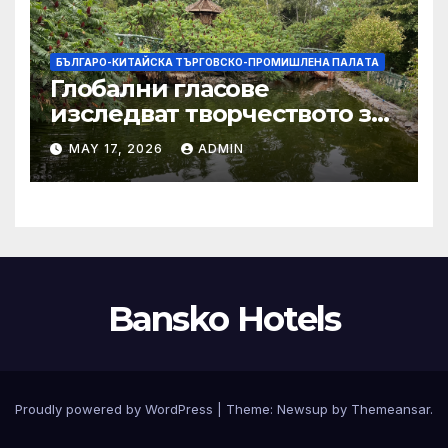
БЪЛГАРО-КИТАЙСКА ТЪРГОВСКО-ПРОМИШЛЕНА ПАЛAТА
Глобални гласове
изследват творчеството за
устойчиви градове в Wuxi
MAY 17, 2026
ADMIN
Bansko Hotels
Proudly powered by WordPress
|
Theme:
Newsup
by
Themeansar
.