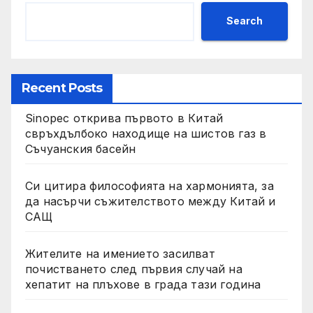
Search
Recent Posts
Sinopec открива първото в Китай
свръхдълбоко находище на шистов газ в
Съчуанския басейн
Си цитира философията на хармонията, за
да насърчи съжителството между Китай и
САЩ
Жителите на имението засилват
почистването след първия случай на
хепатит на плъхове в града тази година