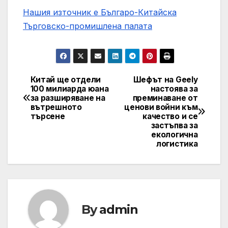
Нашия източник е Българо-Китайска
Търговско-промишлена палaта
Китай ще отдели
Шефът на Geely
Post
100 милиарда юана
настоява за
за разширяване на
преминаване от
navigation
вътрешното
ценови войни към
търсене
качество и се
застъпва за
екологична
логистика
By
admin