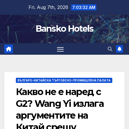
Skip
Fri. Aug 7th, 2026
7:03:33 AM
to
content
Bansko Hotels
БЪЛГАРО-КИТАЙСКА ТЪРГОВСКО-ПРОМИШЛЕНА ПАЛAТА
Какво не е наред с
G2? Wang Yi излага
аргументите на
Китай срещу