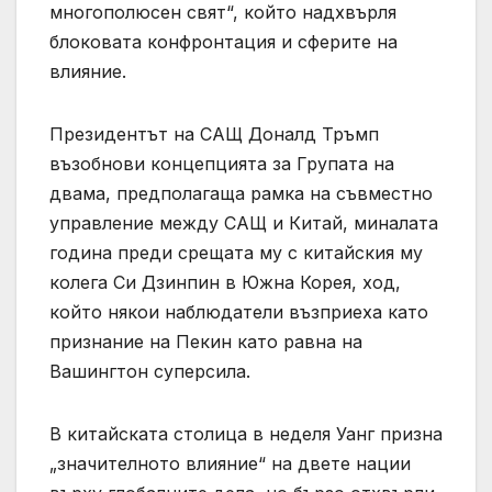
многополюсен свят“, който надхвърля
блоковата конфронтация и сферите на
влияние.
Президентът на САЩ Доналд Тръмп
възобнови концепцията за Групата на
двама, предполагаща рамка на съвместно
управление между САЩ и Китай, миналата
година преди срещата му с китайския му
колега Си Дзинпин в Южна Корея, ход,
който някои наблюдатели възприеха като
признание на Пекин като равна на
Вашингтон суперсила.
В китайската столица в неделя Уанг призна
„значителното влияние“ на двете нации