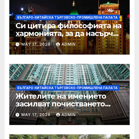
БЪЛГАРО-КИТАЙСКА ТЪРГОВСКО-ПРОМИШЛЕНА ПАЛAТА
Си цитира философията на
хармонията, за да насърчи
съжителството между
MAY 17, 2026
ADMIN
Китай и САЩ
БЪЛГАРО-КИТАЙСКА ТЪРГОВСКО-ПРОМИШЛЕНА ПАЛAТА
Жителите на имението
засилват почистването
след първия случай на
MAY 17, 2026
ADMIN
хепатит на плъхове в града
тази година