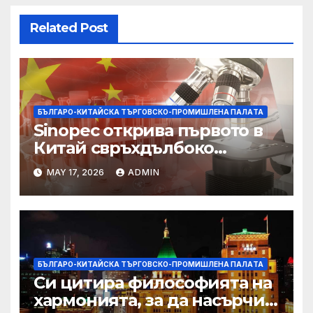
Related Post
БЪЛГАРО-КИТАЙСКА ТЪРГОВСКО-ПРОМИШЛЕНА ПАЛAТА
Sinopec открива първото в
Китай свръхдълбоко
находище на шистов газ в
MAY 17, 2026
ADMIN
Съчуанския басейн
БЪЛГАРО-КИТАЙСКА ТЪРГОВСКО-ПРОМИШЛЕНА ПАЛAТА
Си цитира философията на
хармонията, за да насърчи