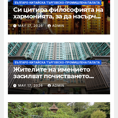
БЪЛГАРО-КИТАЙСКА ТЪРГОВСКО-ПРОМИШЛЕНА ПАЛAТА
Си цитира философията на
хармонията, за да насърчи
съжителството между
MAY 17, 2026
ADMIN
Китай и САЩ
БЪЛГАРО-КИТАЙСКА ТЪРГОВСКО-ПРОМИШЛЕНА ПАЛAТА
Жителите на имението
засилват почистването
след първия случай на
MAY 17, 2026
ADMIN
хепатит на плъхове в града
тази година