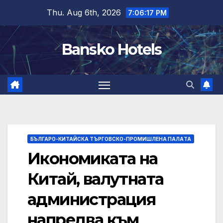
Skip
Thu. Aug 6th, 2026
7:06:17 PM
to
content
Bansko Hotels
БЪЛГАРО-КИТАЙСКА ТЪРГОВСКО-ПРОМИШЛЕНА ПАЛAТА
Икономиката на
Китай, валутната
администрация
напредва към