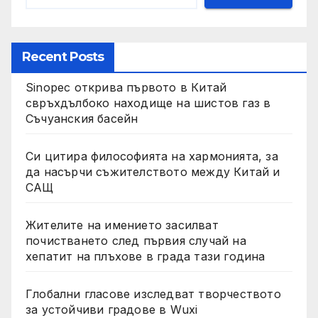
Recent Posts
Sinopec открива първото в Китай
свръхдълбоко находище на шистов газ в
Съчуанския басейн
Си цитира философията на хармонията, за
да насърчи съжителството между Китай и
САЩ
Жителите на имението засилват
почистването след първия случай на
хепатит на плъхове в града тази година
Глобални гласове изследват творчеството
за устойчиви градове в Wuxi