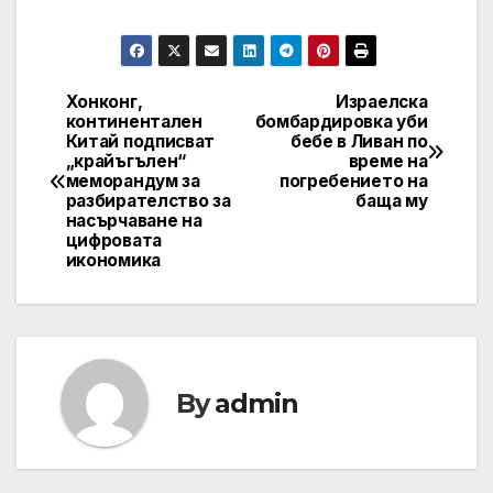
Хонконг,
Израелска
Post
континентален
бомбардировка уби
Китай подписват
бебе в Ливан по
navigation
„крайъгълен“
време на
меморандум за
погребението на
разбирателство за
баща му
насърчаване на
цифровата
икономика
By
admin