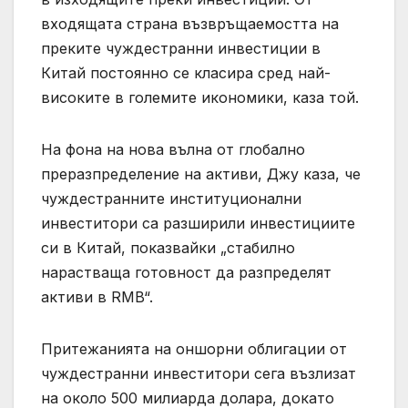
входящата страна възвръщаемостта на
преките чуждестранни инвестиции в
Китай постоянно се класира сред най-
високите в големите икономики, каза той.
На фона на нова вълна от глобално
преразпределение на активи, Джу каза, че
чуждестранните институционални
инвеститори са разширили инвестициите
си в Китай, показвайки „стабилно
нарастваща готовност да разпределят
активи в RMB“.
Притежанията на оншорни облигации от
чуждестранни инвеститори сега възлизат
на около 500 милиарда долара, докато