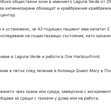
лбоко обществени зони в имението Laguna Verde от 25
 за хигиенизиране обхващат и крайбрежния крайбреже
 център.
е е установено, че 42-годишен пациент има хепатит Е 
проследяване на съществуващо състояние, като кръвни
ивее в Laguna Verde и работи в One Harbourfront.
ние в петък след лечение в болница Queen Mary в По
ането чрез храна или среда, замърсена с екскремент
общава за срещи с гризачи у дома или на работа.