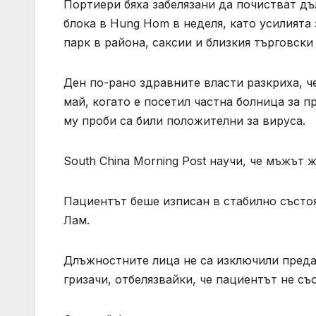
Портиери бяха забелязани да почистват дъ
блока в Hung Hom в неделя, като усилията
парк в района, саксии и близкия търговски
Ден по-рано здравните власти разкриха, ч
май, когато е посетил частна болница за 
му проби са били положителни за вируса.
South China Morning Post научи, че мъжът ж
Пациентът беше изписан в стабилно състоя
Лам.
Длъжностните лица не са изключили предав
гризачи, отбелязвайки, че пациентът не съ