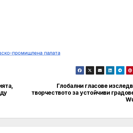
овско-промишлена палaта
ията,
Глобални гласове изследв
жду
творчеството за устойчиви градов
Wu