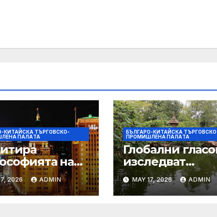
О-КИТАЙСКА ТЪРГОВСКО-
БЪЛГАРО-КИТАЙСКА ТЪРГОВСКО
ЛЕНА ПАЛAТА
ПРОМИШЛЕНА ПАЛAТА
цитира
Глобални гласо
ософията на
изследват
онията, за да
творчеството з
7, 2026
ADMIN
MAY 17, 2026
ADMIN
ърчи
устойчиви
ителството
градове в Wuxi
ду Китай и