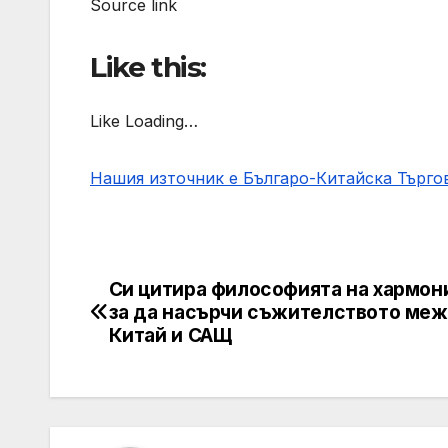
Source link
Like this:
Like Loading…
Нашия източник е Българо-Китайска Търг
Си цитира философията на хармон
Post
за да насърчи съжителството ме
navigation
Китай и САЩ