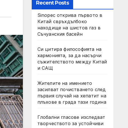
Recent Posts
Sinopec открива първото в
Китай свръхдълбоко
находище на шистов газ в
Съчуанския басейн
Си цитира философията на
хармонията, за да насърчи
съжителството между Китай
и САЩ
Жителите на имението
засилват почистването след
първия случай на хепатит на
плъхове в града тази година
Глобални гласове изследват
творчеството за устойчиви