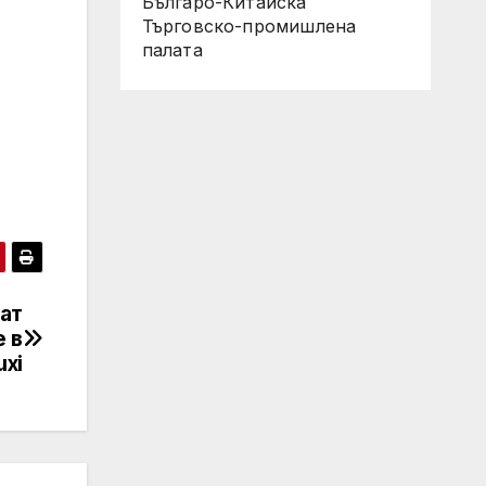
Българо-Китайска
Търговско-промишлена
палaта
ат
е в
xi