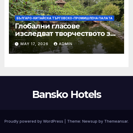
БЪЛГАРО-КИТАЙСКА ТЪРГОВСКО-ПРОМИШЛЕНА ПАЛAТА
Глобални гласове
изследват творчеството за
устойчиви градове в Wuxi
MAY 17, 2026
ADMIN
Bansko Hotels
Proudly powered by WordPress
|
Theme:
Newsup
by
Themeansar
.