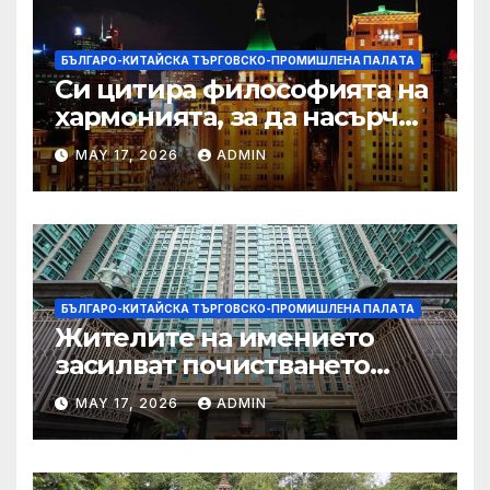
БЪЛГАРО-КИТАЙСКА ТЪРГОВСКО-ПРОМИШЛЕНА ПАЛAТА
Си цитира философията на
хармонията, за да насърчи
съжителството между
MAY 17, 2026
ADMIN
Китай и САЩ
БЪЛГАРО-КИТАЙСКА ТЪРГОВСКО-ПРОМИШЛЕНА ПАЛAТА
Жителите на имението
засилват почистването
след първия случай на
MAY 17, 2026
ADMIN
хепатит на плъхове в града
тази година