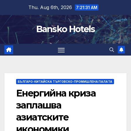
Skip
Thu. Aug 6th, 2026
7:21:32 AM
to
content
Bansko Hotels
БЪЛГАРО-КИТАЙСКА ТЪРГОВСКО-ПРОМИШЛЕНА ПАЛAТА
Енергийна криза
заплашва
азиатските
икономики