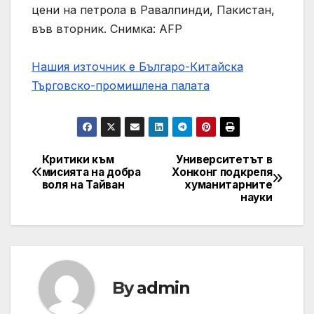
цени на петрола в Равалпинди, Пакистан,
във вторник. Снимка: AFP
Нашия източник е Българо-Китайска
Търговско-промишлена палaта
Критики към
Университетът в
Post
мисията на добра
Хонконг подкрепя
воля на Тайван
хуманитарните
navigation
науки
By
admin