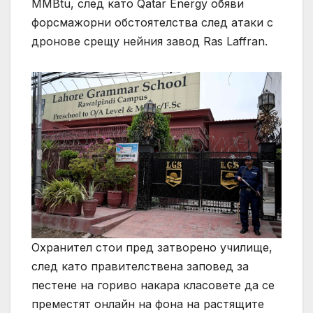
MMBtu, след като Qatar Energy обяви
форсмажорни обстоятелства след атаки с
дронове срещу нейния завод Ras Laffran.
Охранител стои пред затворено училище,
след като правителствена заповед за
пестене на гориво накара класовете да се
преместят онлайн на фона на растящите