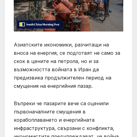
Азиатските икономики, разчитащи на
вноса на енергия, се подготвят не само за
скок в цените на петрола, но и за
възможността войната в Иран да
предизвика продължителен период на
смущения на енергийния пазар.
Въпреки че пазарите вече са оценили
първоначалните смущения в
корабоплаването и енергийната
инфраструктура, свързани с конфликта,
икономистите предупреждават, че война,