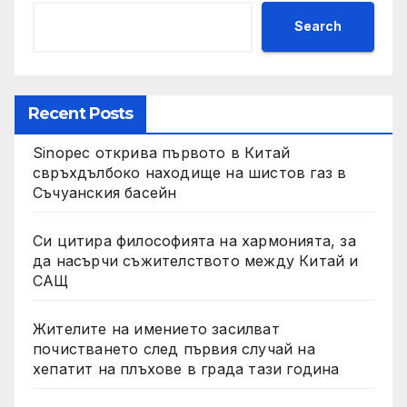
Search
Recent Posts
Sinopec открива първото в Китай
свръхдълбоко находище на шистов газ в
Съчуанския басейн
Си цитира философията на хармонията, за
да насърчи съжителството между Китай и
САЩ
Жителите на имението засилват
почистването след първия случай на
хепатит на плъхове в града тази година