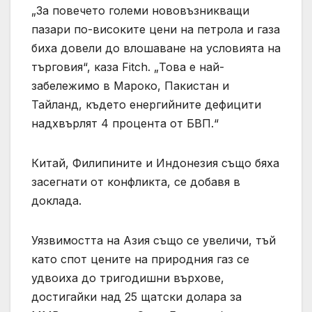
„За повечето големи нововъзникващи
пазари по-високите цени на петрола и газа
биха довели до влошаване на условията на
търговия“, каза Fitch. „Това е най-
забележимо в Мароко, Пакистан и
Тайланд, където енергийните дефицити
надхвърлят 4 процента от БВП.“
Китай, Филипините и Индонезия също бяха
засегнати от конфликта, се добавя в
доклада.
Уязвимостта на Азия също се увеличи, тъй
като спот цените на природния газ се
удвоиха до тригодишни върхове,
достигайки над 25 щатски долара за