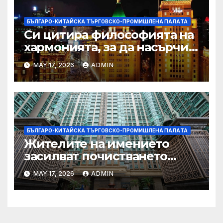
БЪЛГАРО-КИТАЙСКА ТЪРГОВСКО-ПРОМИШЛЕНА ПАЛAТА
Си цитира философията на
хармонията, за да насърчи
съжителството между
MAY 17, 2026
ADMIN
Китай и САЩ
БЪЛГАРО-КИТАЙСКА ТЪРГОВСКО-ПРОМИШЛЕНА ПАЛAТА
Жителите на имението
засилват почистването
след първия случай на
MAY 17, 2026
ADMIN
хепатит на плъхове в града
тази година