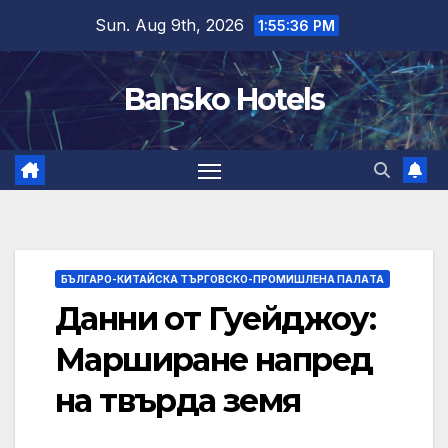
Skip
Sun. Aug 9th, 2026
1:55:37 PM
to
content
Bansko Hotels
БЪЛГАРО-КИТАЙСКА ТЪРГОВСКО-ПРОМИШЛЕНА ПАЛAТА
Данни от Гуейджоу:
Марширане напред
на твърда земя