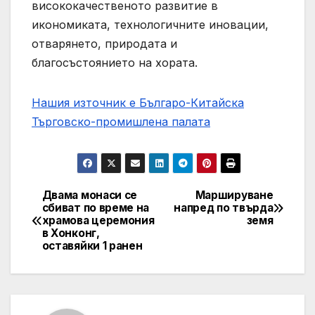
висококачественото развитие в
икономиката, технологичните иновации,
отварянето, природата и
благосъстоянието на хората.
Нашия източник е Българо-Китайска
Търговско-промишлена палaта
Двама монаси се
Маршируване
Post
сбиват по време на
напред по твърда
храмова церемония
земя
navigation
в Хонконг,
оставяйки 1 ранен