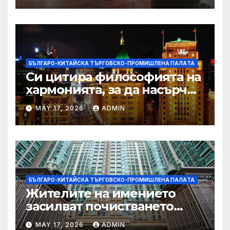
БЪЛГАРО-КИТАЙСКА ТЪРГОВСКО-ПРОМИШЛЕНА ПАЛAТА
Си цитира философията на
хармонията, за да насърчи
съжителството между
MAY 17, 2026
ADMIN
Китай и САЩ
БЪЛГАРО-КИТАЙСКА ТЪРГОВСКО-ПРОМИШЛЕНА ПАЛAТА
Жителите на имението
засилват почистването
след първия случай на
MAY 17, 2026
ADMIN