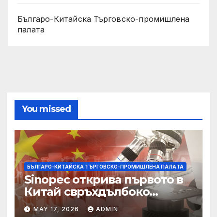
Българо-Китайска Търговско-промишлена
палaта
You missed
БЪЛГАРО-КИТАЙСКА ТЪРГОВСКО-ПРОМИШЛЕНА ПАЛAТА
Sinopec открива първото в
Китай свръхдълбоко
находище на шистов газ в
MAY 17, 2026
ADMIN
Съчуанския басейн