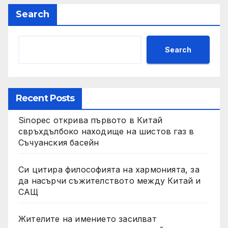
Search
Search
Recent Posts
Sinopec открива първото в Китай
свръхдълбоко находище на шистов газ в
Съчуанския басейн
Си цитира философията на хармонията, за
да насърчи съжителството между Китай и
САЩ
Жителите на имението засилват