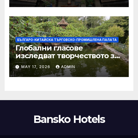
хепатит на плъхове в града
тази година
БЪЛГАРО-КИТАЙСКА ТЪРГОВСКО-ПРОМИШЛЕНА ПАЛAТА
Глобални гласове
изследват творчеството за
устойчиви градове в Wuxi
MAY 17, 2026
ADMIN
Bansko Hotels