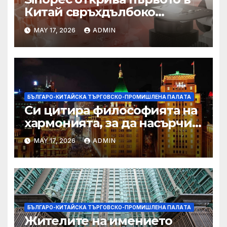
Китай свръхдълбоко
находище на шистов газ в
MAY 17, 2026
ADMIN
Съчуанския басейн
БЪЛГАРО-КИТАЙСКА ТЪРГОВСКО-ПРОМИШЛЕНА ПАЛAТА
Си цитира философията на
хармонията, за да насърчи
съжителството между
MAY 17, 2026
ADMIN
Китай и САЩ
БЪЛГАРО-КИТАЙСКА ТЪРГОВСКО-ПРОМИШЛЕНА ПАЛAТА
Жителите на имението