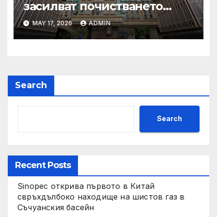
засилват почистването
след първия случай на
MAY 17, 2026
ADMIN
хепатит на плъхове в града
тази година
Search
Search
Recent Posts
Sinopec открива първото в Китай
свръхдълбоко находище на шистов газ в
Съчуанския басейн