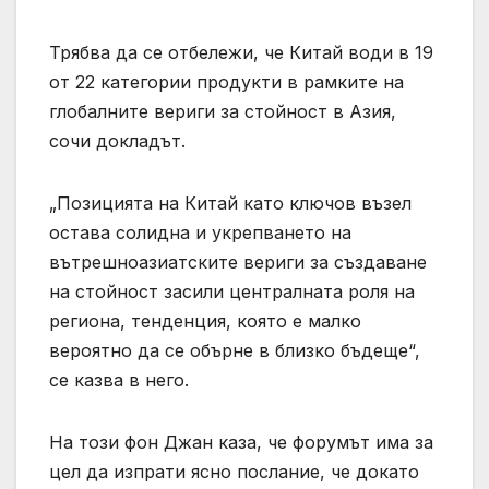
Трябва да се отбележи, че Китай води в 19
от 22 категории продукти в рамките на
глобалните вериги за стойност в Азия,
сочи докладът.
„Позицията на Китай като ключов възел
остава солидна и укрепването на
вътрешноазиатските вериги за създаване
на стойност засили централната роля на
региона, тенденция, която е малко
вероятно да се обърне в близко бъдеще“,
се казва в него.
На този фон Джан каза, че форумът има за
цел да изпрати ясно послание, че докато