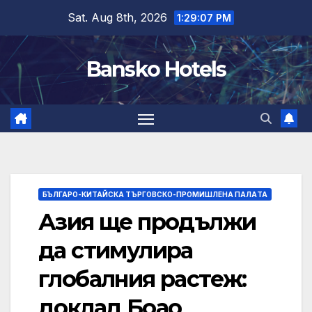
Skip
Sat. Aug 8th, 2026
1:29:08 PM
to
content
Bansko Hotels
БЪЛГАРО-КИТАЙСКА ТЪРГОВСКО-ПРОМИШЛЕНА ПАЛAТА
Азия ще продължи
да стимулира
глобалния растеж:
доклад Боао