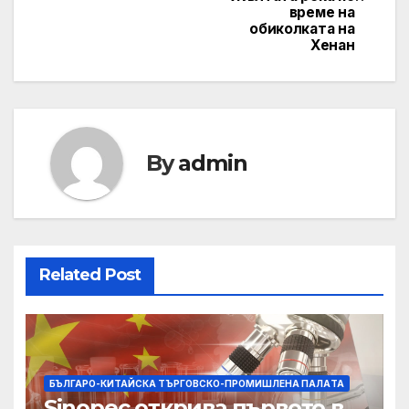
време на
обиколката на
Хенан
By
admin
Related Post
БЪЛГАРО-КИТАЙСКА ТЪРГОВСКО-ПРОМИШЛЕНА ПАЛAТА
Sinopec открива първото в