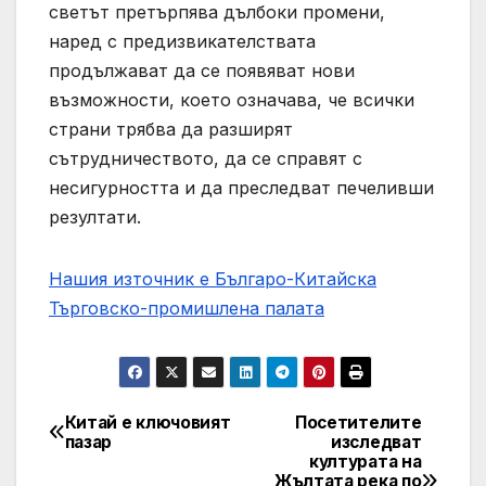
светът претърпява дълбоки промени,
наред с предизвикателствата
продължават да се появяват нови
възможности, което означава, че всички
страни трябва да разширят
сътрудничеството, да се справят с
несигурността и да преследват печеливши
резултати.
Нашия източник е Българо-Китайска
Търговско-промишлена палaта
Китай е ключовият
Посетителите
Post
пазар
изследват
културата на
navigation
Жълтата река по