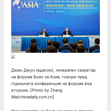
Джан Джун (вдясно), генерален секретар
на форума Боао за Азия, говори пред
годишната конференция на форума във
вторник. [Photo by Zhang
Wei/chinadaily.com.cn]
Икономиката на Азия ще остане ключов