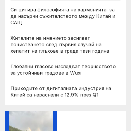
Си цитира философията на хармонията, за
да насърчи съжителството между Китай и
САЩ
Жителите на имението засилват
почистването след първия случай на
хепатит на плъхове в града тази година
Глобални гласове изследват творчеството
за устойчиви градове в Wuxi
Приходите от дигиталната индустрия на
Китай са нараснали с 12,9% през Q1