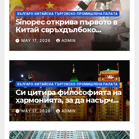
БЪЛГАРО-КИТАЙСКА ТЪРГОВСКО-ПРОМИШЛЕНА ПАЛAТА
Sinopec открива първото в
Китай свръхдълбоко
находище на шистов газ в
MAY 17, 2026
ADMIN
Съчуанския басейн
БЪЛГАРО-КИТАЙСКА ТЪРГОВСКО-ПРОМИШЛЕНА ПАЛAТА
Си цитира философията на
хармонията, за да насърчи
съжителството между
MAY 17, 2026
ADMIN
Китай и САЩ