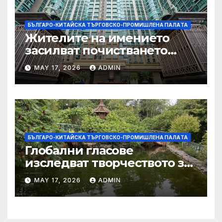
БЪЛГАРО-КИТАЙСКА ТЪРГОВСКО-ПРОМИШЛЕНА ПАЛAТА
Жителите на имението
засилват почистването
след първия случай на
MAY 17, 2026
ADMIN
хепатит на плъхове в града
тази година
БЪЛГАРО-КИТАЙСКА ТЪРГОВСКО-ПРОМИШЛЕНА ПАЛAТА
Глобални гласове
изследват творчеството за
устойчиви градове в Wuxi
MAY 17, 2026
ADMIN