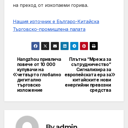
на преход от изкопаеми горива.
Нашия източник е Българо-Китайска
Търговско-промишлена палaта
Hangzhou привлича
Плътна “Мрежа за
Post
повече от 10 000
сътрудничество”
купувачи на
Сигнализира за
navigation
четвърто глобално
европейската ера за
дигитално
китайските нови
търговско
енергийни превозни
изложение
средства
By
admin