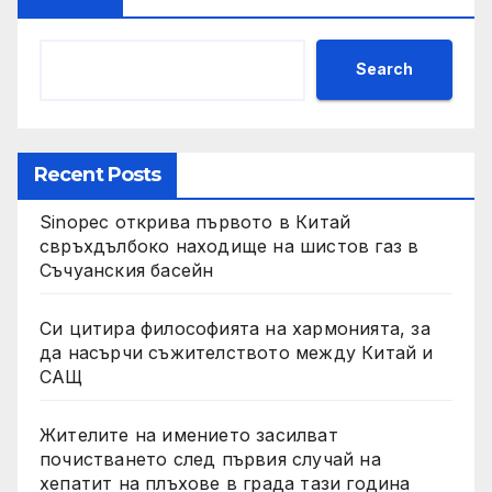
Search
Recent Posts
Sinopec открива първото в Китай
свръхдълбоко находище на шистов газ в
Съчуанския басейн
Си цитира философията на хармонията, за
да насърчи съжителството между Китай и
САЩ
Жителите на имението засилват
почистването след първия случай на
хепатит на плъхове в града тази година