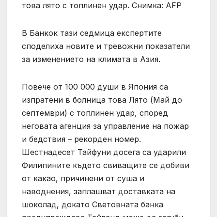
това лято с топлинен удар. Снимка: AFP
В Банкок тази седмица експертите
споделиха новите и тревожни показатели
за изменението на климата в Азия.
Повече от 100 000 души в Япония са
изпратени в болница това Лято (Май до
септември) с топлинен удар, според
неговата агенция за управление на пожар
и бедствия – рекорден номер.
Шестнадесет Тайфуни досега са ударили
Филипините където свиващите се добиви
от какао, причинени от суша и
наводнения, заплашват доставката на
шоколад, докато Световната банка