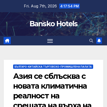
Skip
Fri. Aug 7th, 2026
4:17:55 PM
to
content
Bansko Hotels
БЪЛГАРО-КИТАЙСКА ТЪРГОВСКО-ПРОМИШЛЕНА ПАЛAТА
Азия се сблъсква с
новата климатична
реалност на
срещата на върха на