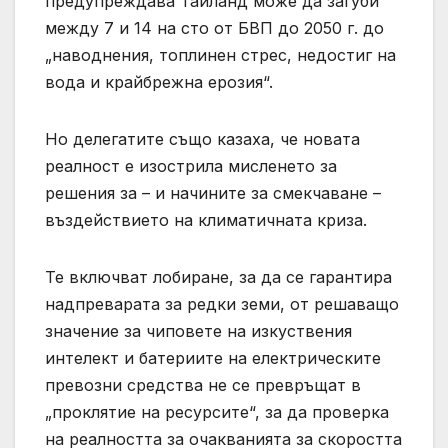
предупреждава Тайланд може да загуби
между 7 и 14 на сто от БВП до 2050 г. до
„наводнения, топлинен стрес, недостиг на
вода и крайбрежна ерозия“.
Но делегатите също казаха, че новата
реалност е изострила мисленето за
решения за – и начините за смекчаване –
въздействието на климатичната криза.
Те включват лобиране, за да се гарантира
надпреварата за редки земи, от решаващо
значение за чиповете на изкуствения
интелект и батериите на електрическите
превозни средства не се превръщат в
„проклятие на ресурсите“, за да проверка
на реалността за очакванията за скоростта