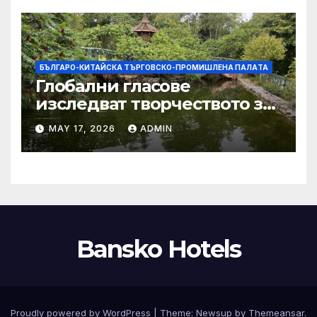
БЪЛГАРО-КИТАЙСКА ТЪРГОВСКО-ПРОМИШЛЕНА ПАЛAТА
Глобални гласове
изследват творчеството за
устойчиви градове в Wuxi
MAY 17, 2026
ADMIN
Bansko Hotels
Proudly powered by WordPress
|
Theme:
Newsup
by
Themeansar
.