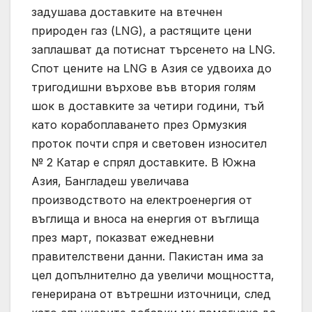
задушава доставките на втечнен
природен газ (LNG), а растящите цени
заплашват да потиснат търсенето на LNG.
Спот цените на LNG в Азия се удвоиха до
тригодишни върхове във втория голям
шок в доставките за четири години, тъй
като корабоплаването през Ормузкия
проток почти спря и световен износител
№ 2 Катар е спрял доставките. В Южна
Азия, Бангладеш увеличава
производството на електроенергия от
въглища и вноса на енергия от въглища
през март, показват ежедневни
правителствени данни. Пакистан има за
цел допълнително да увеличи мощността,
генерирана от вътрешни източници, след