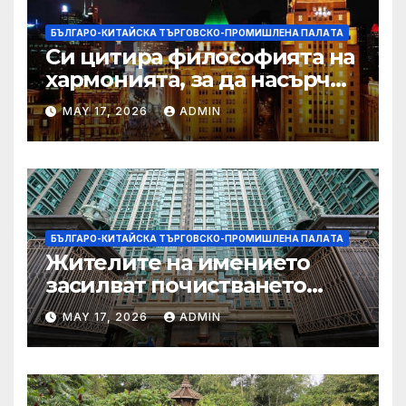
БЪЛГАРО-КИТАЙСКА ТЪРГОВСКО-ПРОМИШЛЕНА ПАЛAТА
Си цитира философията на
хармонията, за да насърчи
съжителството между
MAY 17, 2026
ADMIN
Китай и САЩ
БЪЛГАРО-КИТАЙСКА ТЪРГОВСКО-ПРОМИШЛЕНА ПАЛAТА
Жителите на имението
засилват почистването
след първия случай на
MAY 17, 2026
ADMIN
хепатит на плъхове в града
тази година