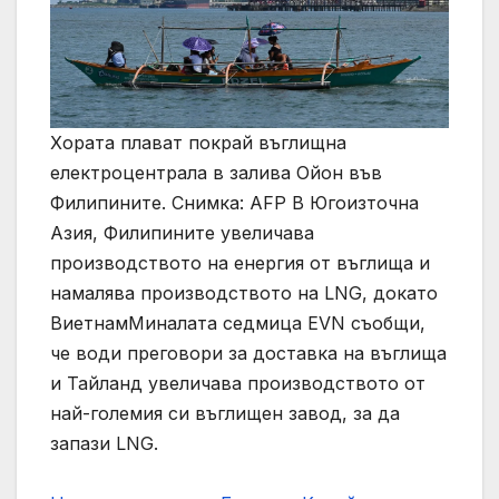
Хората плават покрай въглищна
електроцентрала в залива Ойон във
Филипините. Снимка: AFP В Югоизточна
Азия, Филипините увеличава
производството на енергия от въглища и
намалява производството на LNG, докато
ВиетнамМиналата седмица EVN съобщи,
че води преговори за доставка на въглища
и Тайланд увеличава производството от
най-големия си въглищен завод, за да
запази LNG.