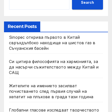
Search
Recent Posts
Sinopec открива първото в Китай
свръхдълбоко находище на шистов газ в
Съчуанския басейн
Си цитира философията на хармонията, за
да насърчи съжителството между Китай и
САЩ
Жителите на имението засилват
почистването след първия случай на
хепатит на плъхове в града тази година
Глобални гласове изследват творчеството