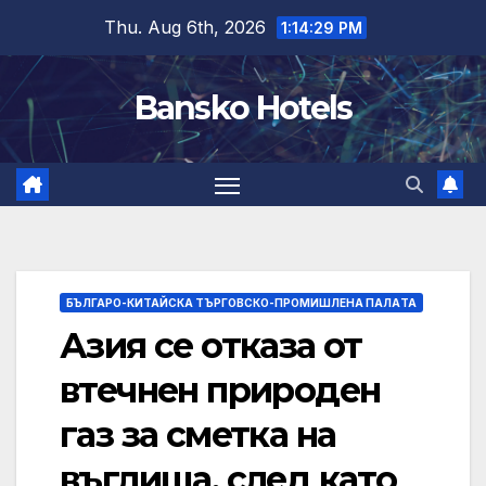
Skip
Thu. Aug 6th, 2026
1:14:30 PM
to
content
Bansko Hotels
БЪЛГАРО-КИТАЙСКА ТЪРГОВСКО-ПРОМИШЛЕНА ПАЛAТА
Азия се отказа от
втечнен природен
газ за сметка на
въглища, след като