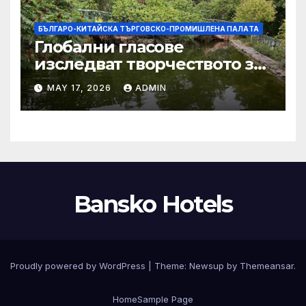
БЪЛГАРО-КИТАЙСКА ТЪРГОВСКО-ПРОМИШЛЕНА ПАЛAТА
Глобални гласове
изследват творчеството за
устойчиви градове в Wuxi
MAY 17, 2026
ADMIN
Bansko Hotels
Proudly powered by WordPress
|
Theme:
Newsup
by
Themeansar
.
Home
Sample Page