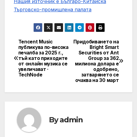
Нашия източник е Българо-Китайска
Търговско-промишлена палaта
Tencent Music
Придобиването на
Post
публикува по-висока
Bright Smart
печалба за 2025 г.,
Securities от Ant
navigation
тъй като приходите
Group за 362
от онлайн музика се
милиона долара е
увеличават ·
одобрено,
TechNode
затварянето се
очаква на 30 март
By
admin