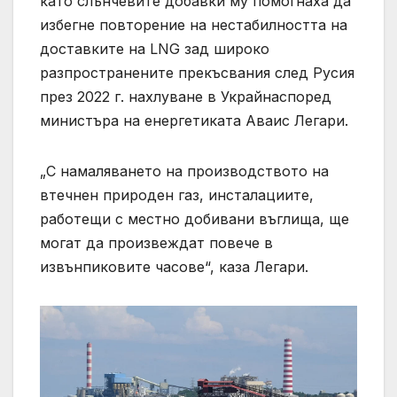
като слънчевите добавки му помогнаха да
избегне повторение на нестабилността на
доставките на LNG зад широко
разпространените прекъсвания след Русия
през 2022 г. нахлуване в Украйнаспоред
министъра на енергетиката Аваис Легари.
„С намаляването на производството на
втечнен природен газ, инсталациите,
работещи с местно добивани въглища, ще
могат да произвеждат повече в
извънпиковите часове“, каза Легари.